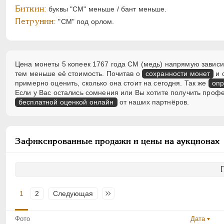
Биткин:
буквы "СМ" меньше / бант меньше.
Петрунин:
"СМ" под орлом.
Цена монеты 5 копеек 1767 года СМ (медь) напрямую зависит
тем меньше её стоимость. Почитав о
сохранности монет
и 
примерно оценить, сколько она стоит на сегодня. Так же
опр
Если у Вас остались сомнения или Вы хотите получить проф
бесплатной оценкой онлайн
от наших партнёров.
Зафиксированные продажи и цены на аукционах
1
2
Следующая
Последняя
Фото
Дата