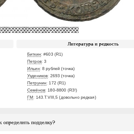
Литература и редкость
Биткин
: #603 (R1)
Петров
: 3
Ильин
: 8 рублей (точка)
Уздеников
: 2693 (точка)
Петрунин
: 172 (R1)
Семёнов
: 180-8800 (R3!)
ГМ
: 143.T.VIII,5 (довольно редкая)
к определить подделку?