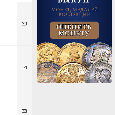
-
-
-