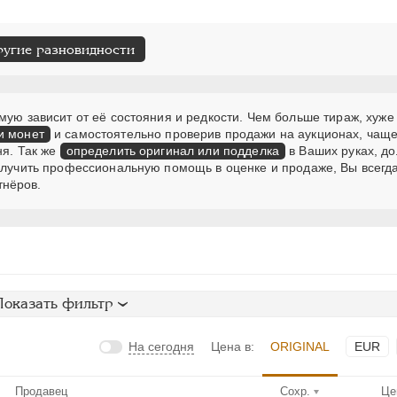
ругие разновидности
мую зависит от её состояния и редкости. Чем больше тираж, хуже
и монет
и самостоятельно проверив продажи на аукционах, чаще
ня. Так же
определить оригинал или подделка
в Ваших руках, д
получить профессиональную помощь в оценке и продаже, Вы всегд
тнёров.
Показать фильтр
На сегодня
Цена в:
ORIGINAL
EUR
Продавец
Сохр.
Це