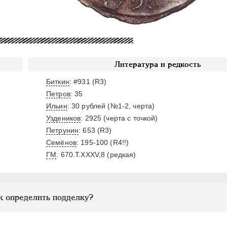
Литература и редкость
Биткин
: #931 (R3)
Петров
: 35
Ильин
: 30 рублей (№1-2, черта)
Уздеников
: 2925 (черта с точкой)
,
Петрунин
: 653 (R3)
Семёнов
: 195-100 (R4!!)
ГМ
: 670.T.ХXХV,8 (редкая)
к определить подделку?