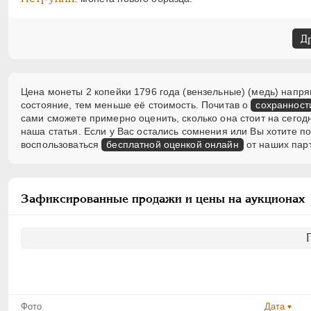
Д
Цена монеты 2 копейки 1796 года (вензельные) (медь) напря
состояние, тем меньше её стоимость. Почитав о
сохранност
сами сможете примерно оценить, сколько она стоит на сегод
наша статья. Если у Вас остались сомнения или Вы хотите 
воспользоваться
бесплатной оценкой онлайн
от наших пар
Зафиксированные продажи и цены на аукционах
Фото
Дата