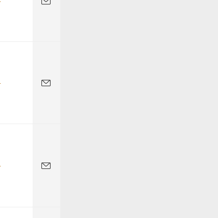
-
-
-