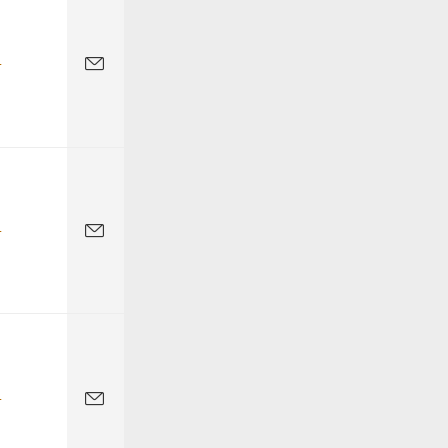
-
-
-