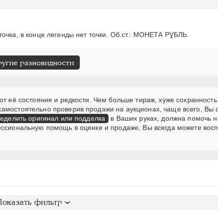
точка, в конце легенды нет точки. Об.ст.: МОНЕТА РƔБЛЬ.
ругие разновидности
от её состояния и редкости. Чем больше тираж, хуже сохранность
самостоятельно проверив продажи на аукционах, чаще всего, Вы
еделить оригинал или подделка
в Ваших руках, должна помочь н
ессиональную помощь в оценке и продаже, Вы всегда можете вос
Показать фильтр