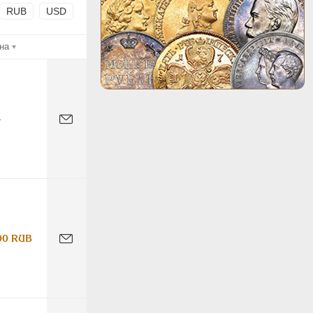
RUB
USD
на
-
00 RUB