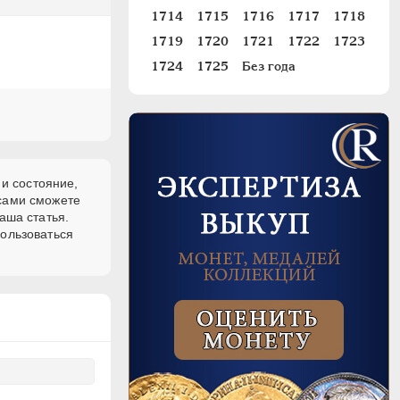
1714
1715
1716
1717
1718
1719
1720
1721
1722
1723
1724
1725
Без года
 и состояние,
 сами сможете
аша статья.
пользоваться