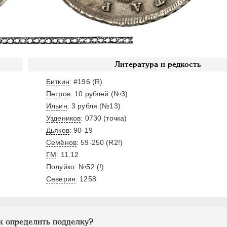
Литература и редкость
Биткин
: #196 (R)
Петров
: 10 рублей (№3)
Ильин
: 3 рубля (№13)
Уздеников
: 0730 (точка)
Дьяков
: 90-19
Семёнов
: 59-250 (R2!)
ГМ
: 11.12
Полуйко
: №52 (!)
Северин
: 1258
к определить подделку?