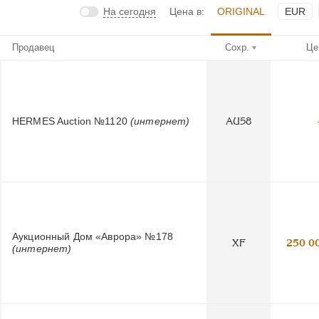
На сегодня
Цена в:
ORIGINAL
EUR
Продавец
Сохр.
Це
HERMES Auction №1120
(интернет)
AU58
Аукционный Дом «Аврора» №178
XF
250 0
(интернет)