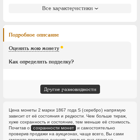
1 марка
Литература и редкость
Все характеристики
75 пенни
Биткин
: #619 (R4)
50 пенни
Петров
: 5 рублей
25 пенни
Ильин
: 100 рублей
Подробное описание
20 пенни
Уздеников
: 4681(черта с точкой)
10 пенни
Семёнов
: 483-300 (R4!)
Оценить мою монету
5 пенни
Как определить подделку?
2 пенни
1 пенни
АЛЕКСАНДР III
1881-1894
Другие разновидности
НИКОЛАЙ II
1894-1917
ВРЕМЕННОЕ ПРАВ.
1917-1918
Цена монеты 2 марки 1867 года S (серебро) напрямую
ИНОСТРАННЫЕ
1768-1918
зависит от её состояния и редкости. Чем больше тираж,
хуже сохранность и состояние, тем меньше её стоимость.
Почитав о
сохранности монет
и самостоятельно
проверив продажи на аукционах, чаще всего, Вы сами
сможете примерно оценить, сколько она стоит на