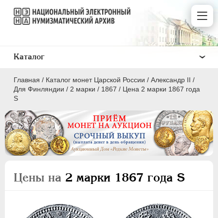
Каталог
Главная
/
Каталог монет Царской России
/
Александр II
/
Для Финляндии
/
2 марки
/
1867
/
Цена 2 марки 1867 года
S
ПEТР I
1699 - 1725
ЕКАТЕРИНА I
1725-1727
ПЕТР II
1727-1729
Цены на
2 марки 1867 года S
АННА ИОАННОВНА
1730-1740
ИОАНН АНТОНОВИЧ
1740-1741
ЕЛИЗАВЕТА
1741-1762