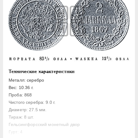
ПЕТР III
1762-1762
ЕКАТЕРИНА II
1762-1796
ПАВЕЛ I
1796-1801
АЛЕКСАНДР I
1801-1825
НИКОЛАЙ I
1826-1855
АЛЕКСАНДР II
1855-1881
Золото
Серебро
Технические характеристики
Медь
Металл: серебро
Памятные и донативные
Вес: 10.36 г.
Пробные
Проба: 868
Для Финляндии
Чистого серебра: 9.0 г.
Диаметр: 27.5 мм.
20 марок
Тираж: 8 шт.
10 марок
Гельсингфорсский монетный двор
2 марки
Гурт: 4