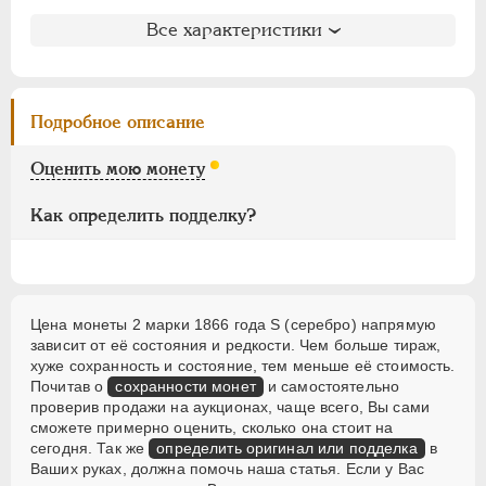
1 марка
Литература и редкость
Все характеристики
75 пенни
Биткин
: #618
50 пенни
Петров
: без оценки
25 пенни
Ильин
: без оценки
Подробное описание
20 пенни
Уздеников
: 4671
10 пенни
Семёнов
: 483-200 (+)
Оценить мою монету
5 пенни
Как определить подделку?
2 пенни
1 пенни
АЛЕКСАНДР III
1881-1894
Цена монеты 2 марки 1866 года S (серебро) напрямую
НИКОЛАЙ II
1894-1917
зависит от её состояния и редкости. Чем больше тираж,
ВРЕМЕННОЕ ПРАВ.
1917-1918
хуже сохранность и состояние, тем меньше её стоимость.
Почитав о
сохранности монет
и самостоятельно
ИНОСТРАННЫЕ
1768-1918
проверив продажи на аукционах, чаще всего, Вы сами
сможете примерно оценить, сколько она стоит на
сегодня. Так же
определить оригинал или подделка
в
Ваших руках, должна помочь наша статья. Если у Вас