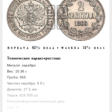
ПЕТР III
1762-1762
ЕКАТЕРИНА II
1762-1796
ПАВЕЛ I
1796-1801
АЛЕКСАНДР I
1801-1825
НИКОЛАЙ I
1826-1855
АЛЕКСАНДР II
1855-1881
Золото
Серебро
Технические характеристики
Медь
Металл: серебро
Памятные и донативные
Вес: 10.36 г.
Пробные
Проба: 868
Для Финляндии
Чистого серебра: 9.0 г.
Диаметр: 27.5 мм.
20 марок
Тираж: 818 000 шт.
10 марок
Гельсингфорсский монетный двор
2 марки
Гурт: 4