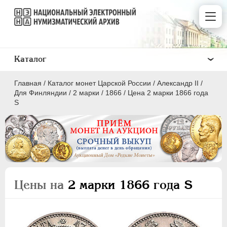
Каталог
Главная
/
Каталог монет Царской России
/
Александр II
/
Для Финляндии
/
2 марки
/
1866
/
Цена 2 марки 1866 года
S
ПEТР I
1699 - 1725
ЕКАТЕРИНА I
1725-1727
ПЕТР II
1727-1729
Цены на
2 марки 1866 года S
АННА ИОАННОВНА
1730-1740
ИОАНН АНТОНОВИЧ
1740-1741
ЕЛИЗАВЕТА
1741-1762