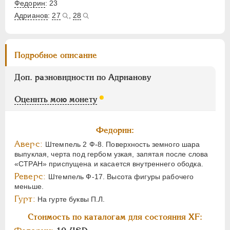
Федорин
: 23
Адрианов
:
27
,
28
Подробное описание
Доп. разновидности по Адрианову
Оценить мою монету
Федорин:
Аверс:
Штемпель 2 Ф-8. Поверхность земного шара
выпуклая, черта под гербом узкая, запятая после слова
«СТРАН» приспущена и касается внутреннего ободка.
Реверс:
Штемпель Ф-17. Высота фигуры рабочего
меньше.
Гурт:
На гурте буквы П.Л.
Стоимость по каталогам для состояния XF: