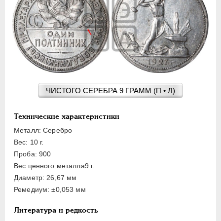
15 КОПЕЕК
20 КОПЕЕК
50 КОПЕЕК
ПОЛТИННИК
1 РУБЛЬ
2 РУБЛЯ
3 РУБЛЯ
ЧИСТОГО СЕРЕБРА 9 ГРАММ (П • Л)
5 РУБЛЕЙ
10 РУБЛЕЙ
Технические характеристики
ЧЕРВОНЕЦ
Металл: Серебро
Вес: 10 г.
Проба: 900
Вес ценного металла9 г.
Диаметр: 26,67 мм
Ремедиум: ±0,053 мм
Литература и редкость