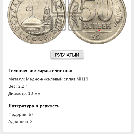
15 КОПЕЕК
20 КОПЕЕК
50 КОПЕЕК
ПОЛТИННИК
1 РУБЛЬ
2 РУБЛЯ
3 РУБЛЯ
РУБЧАТЫЙ
5 РУБЛЕЙ
10 РУБЛЕЙ
Технические характеристики
ЧЕРВОНЕЦ
Металл: Медно-никелевый сплав МН19
Вес: 2,2 г.
Диаметр: 18 мм
Литература и редкость
Федорин
: 67
Адрианов
:
2