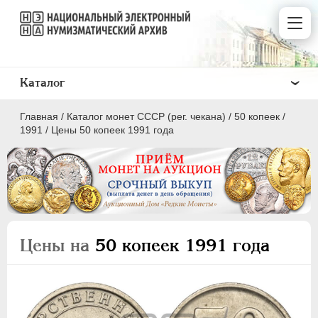
Каталог
Главная
/
Каталог монет СССР (рег. чекана)
/
50 копеек
/
1991
/
Цены 50 копеек 1991 года
ПОЛКОПЕЙКИ
1 КОПЕЙКА
Цены на
50 копеек 1991 года
2 КОПЕЙКИ
3 КОПЕЙКИ
5 КОПЕЕК
10 КОПЕЕК