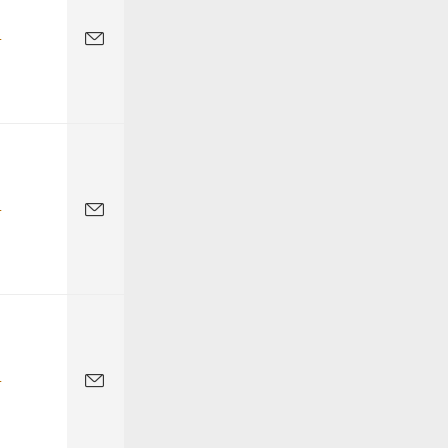
-
-
-