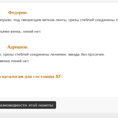
Федорин:
 вправо, под связующим витком ленты, срезы стеблей соединены 
ьями венка, линий нет.
Адрианов:
, срезы стеблей соединены линиями, звезда без просечек.
енка линий нет.
 каталогам для состояния XF:
разновидности этой монеты