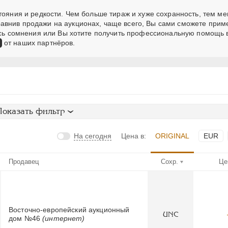
тояния и редкости. Чем больше тираж и хуже сохранность, тем м
авнив продажи на аукционах, чаще всего, Вы сами сможете прим
лись сомнения или Вы хотите получить профессиональную помощь 
от наших партнёров.
Показать фильтр
На сегодня
Цена в:
ORIGINAL
EUR
Продавец
Сохр.
Це
Восточно-европейский аукционный
UNC
дом №46
(интернет)