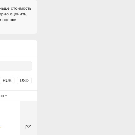
еньше стоимость
ерно оценить,
в оценке
RUB
USD
на
-