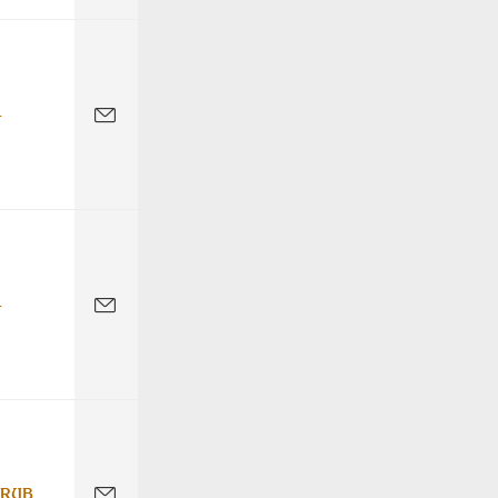
-
-
 RUB