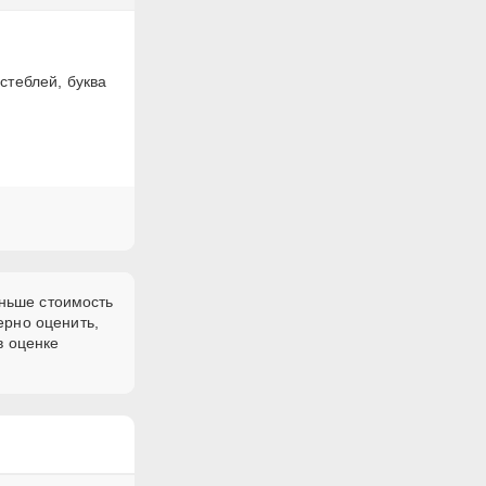
стеблей, буква
еньше стоимость
ерно оценить,
в оценке