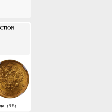
CTION
да, (ЭБ)