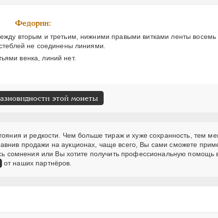
Федорин:
Между вторым и третьим, нижними правыми витками ленты восемь 
 стеблей не соединены линиями.
ьями венка, линий нет.
разновидности этой монеты
тояния и редкости. Чем больше тираж и хуже сохранность, тем м
авнив продажи на аукционах, чаще всего, Вы сами сможете прим
лись сомнения или Вы хотите получить профессиональную помощь 
от наших партнёров.