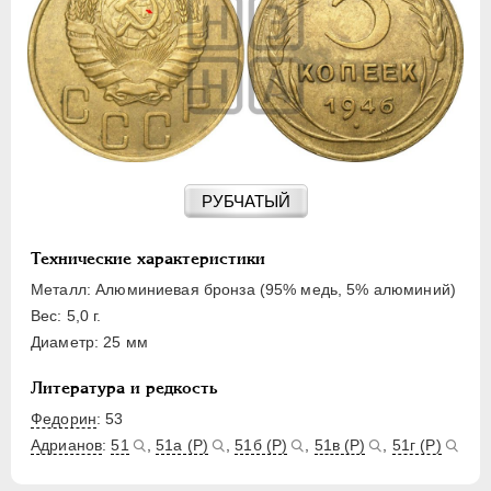
15 КОПЕЕК
20 КОПЕЕК
50 КОПЕЕК
ПОЛТИННИК
1 РУБЛЬ
2 РУБЛЯ
3 РУБЛЯ
РУБЧАТЫЙ
5 РУБЛЕЙ
10 РУБЛЕЙ
Технические характеристики
ЧЕРВОНЕЦ
Металл: Алюминиевая бронза (95% медь, 5% алюминий)
Вес: 5,0 г.
Диаметр: 25 мм
Литература и редкость
Федорин
: 53
Адрианов
:
51
,
51а (Р)
,
51б (Р)
,
51в (Р)
,
51г (Р)