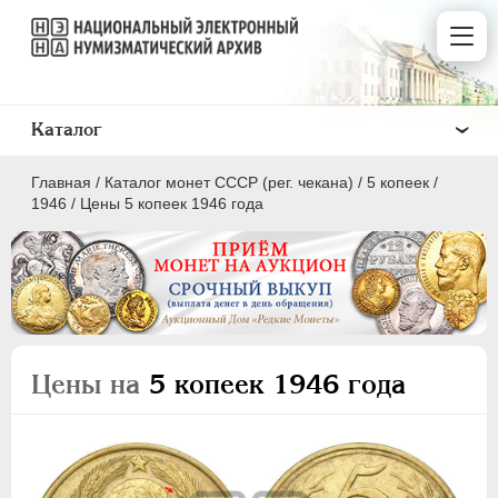
Каталог
Главная
/
Каталог монет СССР (рег. чекана)
/
5 копеек
/
1946
/
Цены 5 копеек 1946 года
ПОЛКОПЕЙКИ
1 КОПЕЙКА
Цены на
5 копеек 1946 года
2 КОПЕЙКИ
3 КОПЕЙКИ
5 КОПЕЕК
10 КОПЕЕК