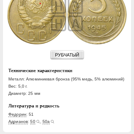
15 КОПЕЕК
20 КОПЕЕК
50 КОПЕЕК
ПОЛТИННИК
1 РУБЛЬ
2 РУБЛЯ
3 РУБЛЯ
РУБЧАТЫЙ
5 РУБЛЕЙ
10 РУБЛЕЙ
Технические характеристики
ЧЕРВОНЕЦ
Металл: Алюминиевая бронза (95% медь, 5% алюминий)
Вес: 5,0 г.
Диаметр: 25 мм
Литература и редкость
Федорин
: 51
Адрианов
:
50
,
50а