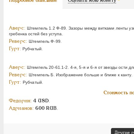
Подробное описание
Оценить мою монету
Аверс:
Штемпель 1.2 Ф-89. Зазоры между витками ленты узк
гребенка остей без уступа.
Реверс:
Штемпель Ф-99.
Гурт:
Рубчатый.
Аверс:
Штемпель 20-61.1-2. 4-я, 5-я и 6-я от звезды ости д
Реверс:
Штемпель Б. Изображение больше и ближе к канту.
Гурт:
Рубчатый.
Стоимость по
Федорин:
4 USD
.
Адрианов:
600 RUB
.
Другие 