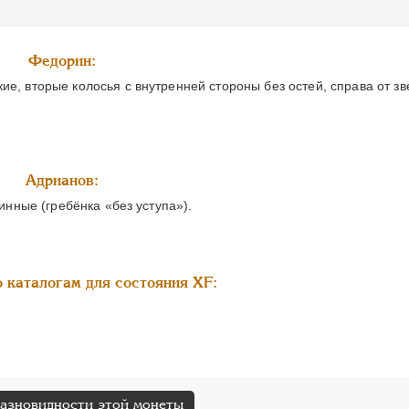
Федорин:
ие, вторые колосья с внутренней стороны без остей, справа от з
Адрианов:
линные (гребёнка «без уступа»).
 каталогам для состояния XF:
разновидности этой монеты