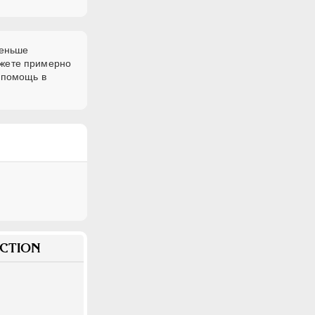
меньше
ожете примерно
 помощь в
CTION