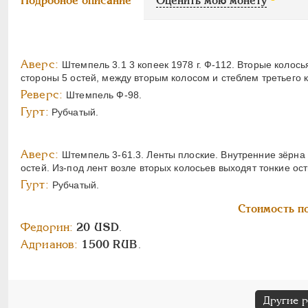
Подробное описание
Оценить мою монету
Аверс:
Штемпель 3.1 3 копеек 1978 г. Ф-112. Вторые колось
стороны 5 остей, между вторым колосом и стеблем третьего к
Реверс:
Штемпель Ф-98.
Гурт:
Рубчатый.
Аверс:
Штемпель 3-61.3. Ленты плоские. Внутренние зёрна
остей. Из-под лент возле вторых колосьев выходят тонкие ост
Гурт:
Рубчатый.
Стоимость по
Федорин:
20 USD
.
Адрианов:
1500 RUB
.
Другие 