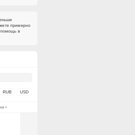
меньше
ожете примерно
 помощь в
RUB
USD
на