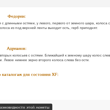
Федорин:
я с длинными остями, у левого, первого от земного шара, колоса 
олоса из под верхней ленты выходит ость, герб приподнят.
Адрианов:
 вторых колосьев с остями. Ближайший к земному шару колос слев
и. Левое нижнее зерно второго колоса слева без ости.
 каталогам для состояния XF:
разновидности этой монеты