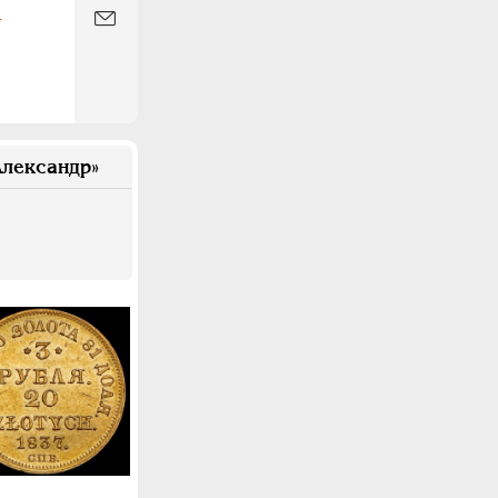
-
лександр»