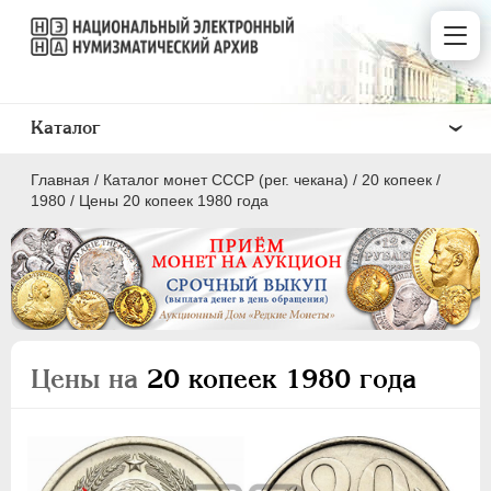
Каталог
Главная
/
Каталог монет СССР (рег. чекана)
/
20 копеек
/
1980
/
Цены 20 копеек 1980 года
ПОЛКОПЕЙКИ
1 КОПЕЙКА
Цены на
20 копеек 1980 года
2 КОПЕЙКИ
3 КОПЕЙКИ
5 КОПЕЕК
10 КОПЕЕК