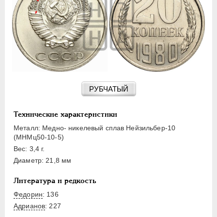
15 КОПЕЕК
20 КОПЕЕК
50 КОПЕЕК
ПОЛТИННИК
1 РУБЛЬ
2 РУБЛЯ
3 РУБЛЯ
РУБЧАТЫЙ
5 РУБЛЕЙ
10 РУБЛЕЙ
Технические характеристики
ЧЕРВОНЕЦ
Металл: Медно- никелевый сплав Нейзильбер-10
(МНМц50-10-5)
Вес: 3,4 г.
Диаметр: 21,8 мм
Литература и редкость
Федорин
: 136
Адрианов
:
227