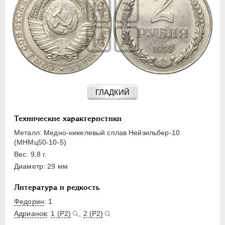
15 КОПЕЕК
20 КОПЕЕК
50 КОПЕЕК
ПОЛТИННИК
1 РУБЛЬ
2 РУБЛЯ
3 РУБЛЯ
ГЛАДКИЙ
5 РУБЛЕЙ
10 РУБЛЕЙ
Технические характеристики
ЧЕРВОНЕЦ
Металл: Медно-никелевый сплав Нейзильбер-10
(МНМц50-10-5)
Вес: 9,8 г.
Диаметр: 29 мм
Литература и редкость
Федорин
: 1
Адрианов
:
1 (Р2)
,
2 (Р2)