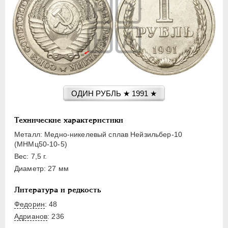
15 КОПЕЕК
20 КОПЕЕК
50 КОПЕЕК
ПОЛТИННИК
1 РУБЛЬ
2 РУБЛЯ
3 РУБЛЯ
ОДИН РУБЛЬ ★ 1991 ★
5 РУБЛЕЙ
10 РУБЛЕЙ
Технические характеристики
ЧЕРВОНЕЦ
Металл: Медно-никелевый сплав Нейзильбер-10
(МНМц50-10-5)
Вес: 7,5 г.
Диаметр: 27 мм
Литература и редкость
Федорин
: 48
Адрианов
:
236