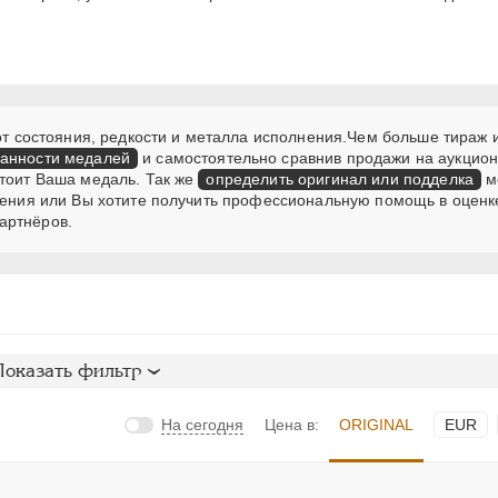
 от состояния, редкости и металла исполнения.Чем больше тираж 
ранности медалей
и самостоятельно сравнив продажи на аукцион
стоит Ваша медаль. Так же
определить оригинал или подделка
м
мнения или Вы хотите получить профессиональную помощь в оценк
артнёров.
Показать фильтр
На сегодня
Цена в:
ORIGINAL
EUR