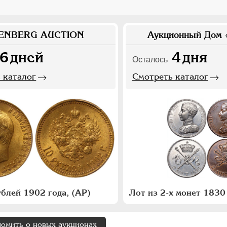
ENBERG AUCTION
Аукционный Дом 
6
дней
4
дня
Осталось
 каталог
Смотреть каталог
ублей 1902 года, (АР)
домить о новых аукционах