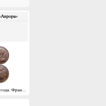
«Аврора»
Лот из 2-х монет 1830 года. Франция