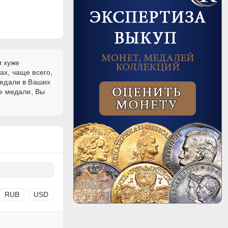
и хуже
ах, чаще всего,
едали в Ваших
е медали, Вы
RUB
USD