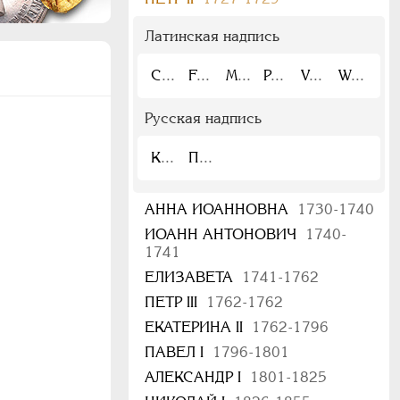
Латинская надпись
C
F
M
P
V
W
Русская надпись
К
П
АННА ИОАННОВНА
1730-1740
ИОАНН АНТОНОВИЧ
1740-
1741
ЕЛИЗАВЕТА
1741-1762
ПЕТР III
1762-1762
ЕКАТЕРИНА II
1762-1796
ПАВЕЛ I
1796-1801
АЛЕКСАНДР I
1801-1825