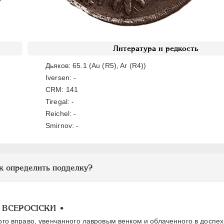
Литература и редкость
Дьяков: 65.1 (Au (R5), Ar (R4))
Iversen: -
CRM: 141
Tiregal: -
Reichel: -
Smirnov: -
к определить подделку?
 ВСЕРОСIСКИ •
ого вправо, увенчанного лавровым венком и облаченного в доспе