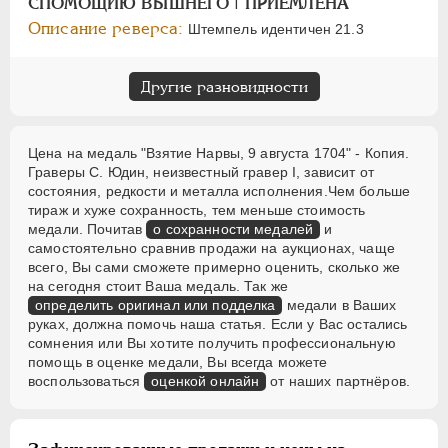
СПОМОЩИЮ ВЫШНЕГО | ПРИЕМЛЕНА
Описание реверса:
Штемпель идентичен 21.3
Другие разновидности
Цена на медаль "Взятие Нарвы, 9 августа 1704" - Копия.
Граверы С. Юдин, неизвестный гравер I, зависит от
состояния, редкости и металла исполнения.Чем больше
тираж и хуже сохранность, тем меньше стоимость
медали. Почитав
о сохранности медалей
и
самостоятельно сравнив продажи на аукционах, чаще
всего, Вы сами сможете примерно оценить, сколько же
на сегодня стоит Ваша медаль. Так же
определить оригинал или подделка
медали в Ваших
руках, должна помочь наша статья. Если у Вас остались
сомнения или Вы хотите получить профессиональную
помощь в оценке медали, Вы всегда можете
воспользоваться
оценкой онлайн
от наших партнёров.