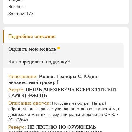
АЛЕКСАНДР II
1855-1881
Reichel: -
АЛЕКСАНДР III
1881-1894
Smirnov: 173
НИКОЛАЙ II
1894-1917
СЕРИИ МЕДАЛЕЙ
1600-1881
Подробное описание
Оценить мою медаль
Как определить подделку?
Исполнение:
Копия. Граверы С. Юдин,
неизвестный гравер I
Аверс:
ПЕТРЪ АЛЕ3IЕВИЧЬ ВСЕРОССIИСКIИ
САМОДЕРЖЕЦЪ.
Описание аверса:
Погрудный портрет Петра I
обращенного вправо и увенчанного лавровым венком, в
доспехах и мантии, внизу инициалы медальера
С • Ю •
(С. Юдин)
Реверс:
НЕ ЛЕСТИЮ НО ОРУЖИЕМЪ