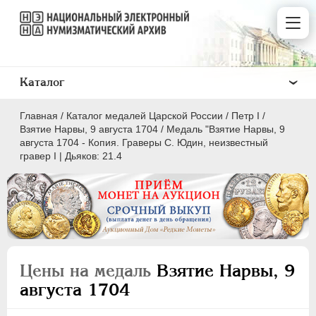
Каталог
Главная
/
Каталог медалей Царской России
/
Пeтр I
/
Взятие Нарвы, 9 августа 1704
/
Медаль "Взятие Нарвы, 9
августа 1704 - Копия. Граверы С. Юдин, неизвестный
гравер I | Дьяков: 21.4
ВСЕ
ПEТР I
1699-1725
Латинская надпись
Цены на медаль
Взятие Нарвы, 9
A
C
D
E
F
G
H
I
L
августа 1704
M
N
O
P
Q
R
S
T
V