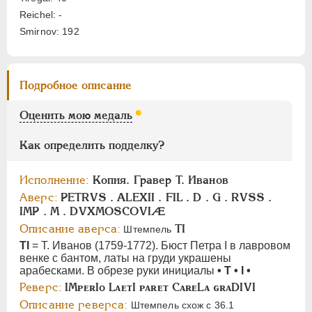
АЛЕКСАНДР II
1855-1881
Reichel: -
АЛЕКСАНДР III
1881-1894
Smirnov: 192
НИКОЛАЙ II
1894-1917
СЕРИИ МЕДАЛЕЙ
1600-1881
Подробное описание
Оценить мою медаль
Как определить подделку?
Исполнение:
Копия. Гравер Т. Иванов
Аверс:
PETRVS . ALEXII . FIL . D . G . RVSS .
IMP . М . DVXMOSCOVIÆ
Описание аверса:
TI
Штемпель
TI
= Т. Иванов (1759-1772). Бюст Петра I в лавровом
венке с бантом, латы на груди украшены
арабесками. В обрезе руки инициалы
• Т • I •
Реверс:
IMᴘᴇʀIo LᴀᴇтI ᴘᴀʀᴇт CᴀʀᴇLᴀ ɢʀᴀDIVI
Описание реверса:
Штемпель схож с 36.1