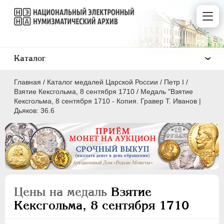
Каталог
Главная
/
Каталог медалей Царской России
/
Пeтр I
/
Взятие Кексгольма, 8 сентября 1710
/
Медаль "Взятие
Кексгольма, 8 сентября 1710 - Копия. Гравер Т. Иванов |
Дьяков: 36.6
ВСЕ
ПEТР I
1699-1725
Латинская надпись
Цены на медаль
Взятие
A
C
D
E
F
G
H
I
L
Кексгольма, 8 сентября 1710
M
N
O
P
Q
R
S
T
V