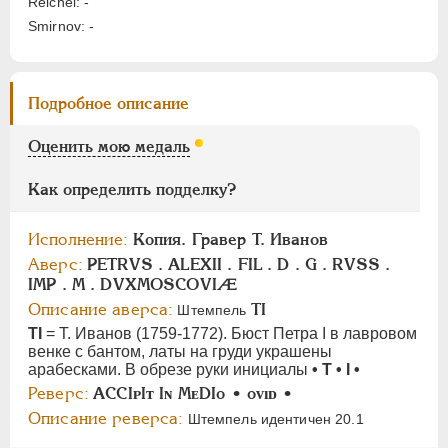
Reichel: -
АЛЕКСАНДР II
1855-1881
Smirnov: -
АЛЕКСАНДР III
1881-1894
НИКОЛАЙ II
1894-1917
СЕРИИ МЕДАЛЕЙ
1600-1881
Подробное описание
Оценить мою медаль
Как определить подделку?
Исполнение:
Копия. Гравер T. Иванов
Аверс:
PETRVS . ALEXII . FIL . D . G . RVSS .
IMP . М . DVXMOSCOVIÆ
Описание аверса:
TI
Штемпель
TI
= Т. Иванов (1759-1772). Бюст Петра I в лавровом
венке с бантом, латы на груди украшены
арабесками. В обрезе руки инициалы
• Т • I •
Реверс:
ACCIᴘIᴛ Iɴ MᴇDIo • oᴠıᴅ •
Описание реверса:
Штемпель идентичен 20.1