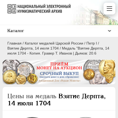
Каталог
Главная
/
Каталог медалей Царской России
/
Пeтр I
/
Взятие Дерпта, 14 июля 1704
/
Медаль "Взятие Дерпта, 14
июля 1704 - Копия. Гравер T. Иванов | Дьяков: 20.6
ВСЕ
ПEТР I
1699-1725
Латинская надпись
Цены на медаль
Взятие Дерпта,
14 июля 1704
A
C
D
E
F
G
H
I
L
M
N
O
P
Q
R
S
T
V