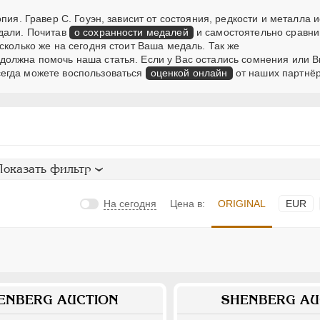
пия. Гравер С. Гоуэн, зависит от состояния, редкости и металла
дали. Почитав
о сохранности медалей
и самостоятельно сравни
сколько же на сегодня стоит Ваша медаль. Так же
должна помочь наша статья. Если у Вас остались сомнения или В
егда можете воспользоваться
оценкой онлайн
от наших партнёр
Показать фильтр
На сегодня
Цена в:
ORIGINAL
EUR
ENBERG AUCTION
SHENBERG AU