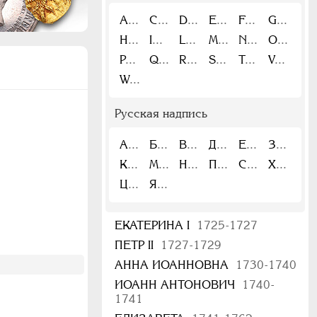
A
C
D
E
F
G
H
I
L
M
N
O
P
Q
R
S
T
V
W
Русская надпись
А
Б
В
Д
Е
З
К
М
Н
П
С
Х
Ц
Я
ЕКАТЕРИНА I
1725-1727
ПЕТР II
1727-1729
АННА ИОАННОВНА
1730-1740
ИОАНН АНТОНОВИЧ
1740-
1741