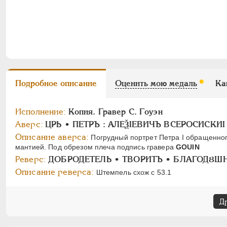
Подробное описание
Оценить мою медаль
Ка
Исполнение:
Копия. Гравер С. Гоуэн
Аверс:
ЦРЬ • ПЕТРЪ : АЛЕѮIЕВИЧЪ ВСЕРОСИСКИ
Описание аверса:
Погрудный портрет Петра I обращенног
мантией. Под обрезом плеча подпись гравера
GOUIN
Реверс:
ДОБРОДЕТЕЛЬ • ТВОРИТЪ • БЛАГОДȢШ
Описание реверса:
Штемпель схож с 53.1
Д