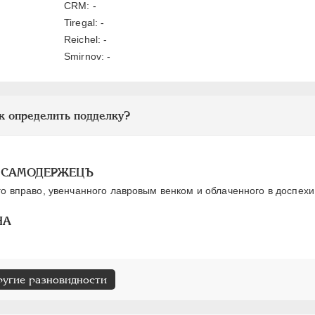
CRM: -
Tiregal: -
Reichel: -
Smirnov: -
к определить подделку?
I САМОДЕРЖЕЦЪ
о вправо, увенчанного лавровым венком и облаченного в доспехи
НА
ругие разновидности