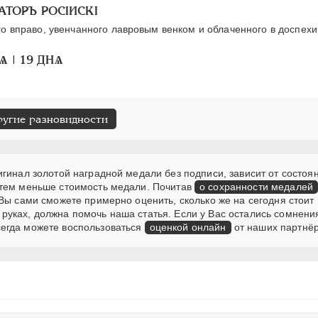
АТОРЪ РОСIИСКI
о вправо, увенчанного лавровым венком и облаченного в доспехи
Ѧ | 19 ДНѦ
ругие разновидности
гинал золотой наградной медали без подписи, зависит от состоян
 тем меньше стоимость медали. Почитав
о сохранности медалей
Вы сами сможете примерно оценить, сколько же на сегодня стоит
руках, должна помочь наша статья. Если у Вас остались сомнени
егда можете воспользоваться
оценкой онлайн
от наших партнёр