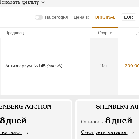
Показать фильтр
На сегодня
Цена в:
ORIGINAL
EUR
Продавец
Сохр.
Це
Антиквариум №145
(очный)
Нет
200 0
ENBERG AUCTION
SHENBERG AU
8
дней
8
дней
Осталось
 каталог
Смотреть каталог