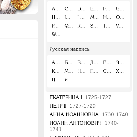
A
C
D
E
F
G
H
I
L
M
N
O
P
Q
R
S
T
V
W
Русская надпись
А
Б
В
Д
Е
З
К
М
Н
П
С
Х
Ц
Я
ЕКАТЕРИНА I
1725-1727
ПЕТР II
1727-1729
АННА ИОАННОВНА
1730-1740
ИОАНН АНТОНОВИЧ
1740-
1741