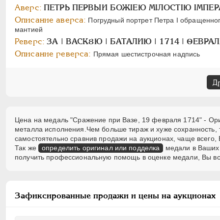
Аверс:
ПЕТРЬ ПЕРВЫИ БОЖIЕЮ МIЛОСТIЮ IМПЕР
Описание аверса:
Погрудный портрет Петра I обращенног
мантией
Реверс:
ЗА | ВАСКȢЮ | БАТАЛИЮ | 1714 | ѲЕВРАЛ
Описание реверса:
Прямая шестистрочная надпись
Д
Цена на медаль "Сражение при Вазе, 19 февраля 1714" - Ори
металла исполнения.Чем больше тираж и хуже сохранность,
самостоятельно сравнив продажи на аукционах, чаще всего, 
Так же
определить оригинал или подделка
медали в Ваших 
получить профессиональную помощь в оценке медали, Вы вс
Зафиксированные продажи и цены на аукционах