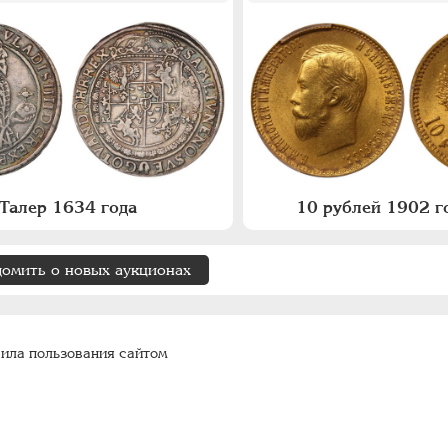
Талер 1634 года
10 рублей 1902 го
домить о новых аукционах
ила пользования сайтом