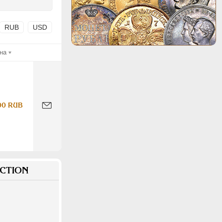
RUB
USD
на
00 RUB
CTION