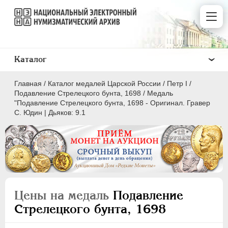
Каталог
Главная
/
Каталог медалей Царской России
/
Пeтр I
/
Подавление Стрелецкого бунта, 1698
/
Медаль
"Подавление Стрелецкого бунта, 1698 - Оригинал. Гравер
С. Юдин | Дьяков: 9.1
ВСЕ
ПEТР I
1699-1725
Латинская надпись
Цены на медаль
Подавление
A
C
D
E
F
G
H
I
L
Стрелецкого бунта, 1698
M
N
O
P
Q
R
S
T
V