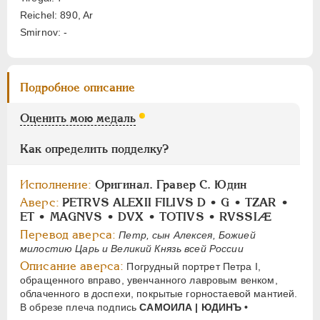
АЛЕКСАНДР II
1855-1881
Reichel: 890, Ar
АЛЕКСАНДР III
1881-1894
Smirnov: -
НИКОЛАЙ II
1894-1917
СЕРИИ МЕДАЛЕЙ
1600-1881
Подробное описание
Оценить мою медаль
Как определить подделку?
Исполнение:
Оригинал. Гравер С. Юдин
Аверс:
PETRVS ALEXII FILIVS D • G • TZAR •
ET • MAGNVS • DVX • TOTIVS • RVSSIÆ
Перевод аверса:
Петр, сын Алексея, Божией
милостию Царь и Великий Князь всей России
Описание аверса:
Погрудный портрет Петра I,
обращенного вправо, увенчанного лавровым венком,
облаченного в доспехи, покрытые горностаевой мантией.
В обрезе плеча подпись
САМОИЛА | ЮДИНЪ •