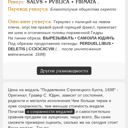
Реверс:
SALVS • PVBLICA • FIRMATA .
Перевод реверса:
Благополучие общества окрепло
...
Описание реверса:
Геркулес с палицей на левом
плече, опустив правой рукой горящий факел, прижигает
им шею и отсеченные головы пораженной Гидры
На линии обреза:
ВЫРЕЗЫВАЛЪ • САМОIЛА ЮДИНЪ
Под обрезом продолжение легенды:
PERDUELLIBUS •
DELETIS | CIƆIƆCXCVIII
(... после уничтожения
мятежников. 1698)
Другие разновидности
Цена на медаль "Подавление Стрелецкого бунта, 1698" -
Оригинал. Гравер С. Юдин, зависит от состояния,
редкости и металла исполнения.Чем больше тираж и
хуже сохранность, тем меньше стоимость медали.
Почитав
о сохранности медалей
и самостоятельно
сравнив продажи на аукционах, чаще всего, Вы сами
сможете примерно оценить, сколько же на сегодня стоит
Ваша медаль. Так же