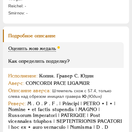
АЛЕКСАНДР II
1855-1881
Reichel: -
АЛЕКСАНДР III
1881-1894
Smirnov: -
НИКОЛАЙ II
1894-1917
СЕРИИ МЕДАЛЕЙ
1600-1881
Подробное описание
Оценить мою медаль
Как определить подделку?
Исполнение:
Копия. Гравер С. Юдин
Аверс:
CONCORDI РАСЕ LIGAMUR
Описание аверса:
Штемпель схож с 57.4, только
слева над обрезом инициал гравера
Ю
(Юдин)
Реверс:
M . О . Р . F . | Principi | PETRO • I • |
Nomine • et factis stupendis | MAGNO |
Russorum Imperatori | PATRIQUE | Post
vicennales triuphos | SEPTENTRIONIS PACATORI
| hoc ex • auro vernaculo | Numisma | D . D