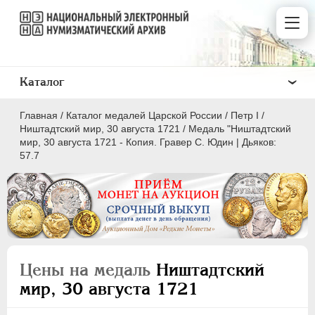
Каталог
Главная
/
Каталог медалей Царской России
/
Пeтр I
/
Ништадтский мир, 30 августа 1721
/
Медаль "Ништадтский
мир, 30 августа 1721 - Копия. Гравер С. Юдин | Дьяков:
57.7
ВСЕ
ПEТР I
1699-1725
Латинская надпись
Цены на медаль
Ништадтский
A
C
D
E
F
G
H
I
L
мир, 30 августа 1721
M
N
O
P
Q
R
S
T
V