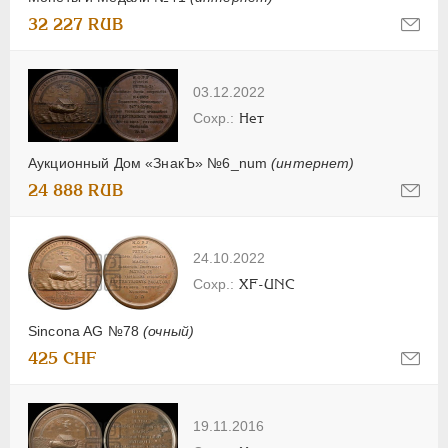
32 227 RUB
03.12.2022
Нет
Аукционный Дом «ЗнакЪ» №6_num
(интернет)
24 888 RUB
24.10.2022
XF-UNC
Sincona AG №78
(очный)
425 CHF
19.11.2016