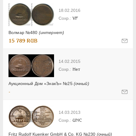
18.02.2016
VF
Волмар №480
(интернет)
15 789 RUB
14.02.2015
Нет
Аукционный Дом «ЗнакЪ» №25
(очный)
-
14.03.2013
UNC
Fritz Rudolf Kuenker GmbH & Co. KG №230
(очный)