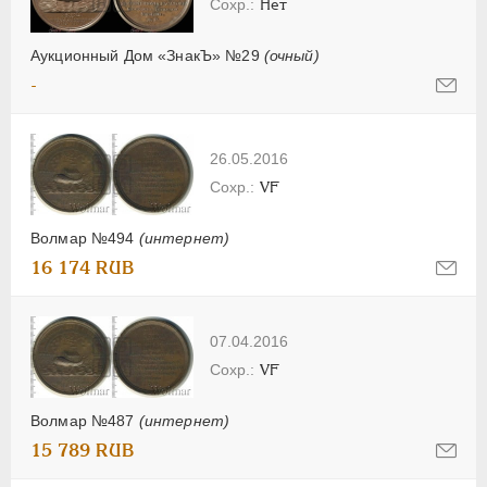
Нет
Аукционный Дом «ЗнакЪ» №29
(очный)
-
26.05.2016
VF
Волмар №494
(интернет)
16 174 RUB
07.04.2016
VF
Волмар №487
(интернет)
15 789 RUB