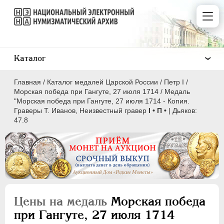
Каталог
Главная
/
Каталог медалей Царской России
/
Пeтр I
/
Морская победа при Гангуте, 27 июля 1714
/
Медаль
"Морская победа при Гангуте, 27 июля 1714 - Копия.
Граверы T. Иванов, Неизвестный гравер
I • П •
| Дьяков:
47.8
ВСЕ
ПEТР I
1699-1725
Латинская надпись
Цены на медаль
Морская победа
A
C
D
E
F
G
H
I
L
при Гангуте, 27 июля 1714
M
N
O
P
Q
R
S
T
V