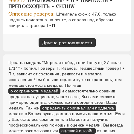
Реверс:
ПРИЛѢЖАНИЕ • И • ВѢРНОСТЬ •
ПРЕВОСХОДИТЪ • СИЛНW
Описание реверса:
Штемпель схож с 47.6, только
надпись начертана на ленте, а справа над обрезом
инициалы гравера
I • П
Другие разновидности
Цена на медаль "Морская победа при Гангуте, 27 июля
1714" - Копия. Граверы T. Иванов, Неизвестный гравер
I •
П •
, зависит от состояния, редкости и металла
исполнения.Чем больше тираж и хуже сохранность, тем
меньше стоимость медали. Почитав
о сохранности медалей
и самостоятельно сравнив
продажи на аукционах, чаще всего, Вы сами сможете
примерно оценить, сколько же на сегодня стоит Ваша
медаль. Так же
определить оригинал или подделка
медали в Ваших руках, должна помочь наша статья. Если
у Вас остались сомнения или Вы хотите получить
профессиональную помощь в оценке медали, Вы всегда
можете воспользоваться
оценкой онлайн
от наших