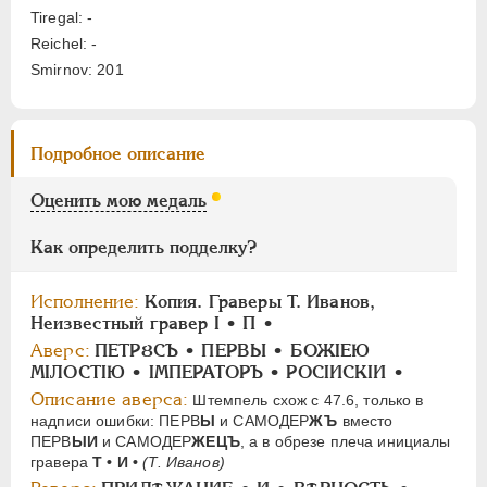
АЛЕКСАНДР II
1855-1881
Tiregal: -
АЛЕКСАНДР III
1881-1894
Reichel: -
Smirnov: 201
НИКОЛАЙ II
1894-1917
СЕРИИ МЕДАЛЕЙ
1600-1881
Подробное описание
Оценить мою медаль
Как определить подделку?
Исполнение:
Копия. Граверы T. Иванов,
Неизвестный гравер
I • П •
Аверс:
ПЕТРȢСЪ • ПЕРВЫ • БОЖIЕЮ
МIЛОСТIЮ • IМПЕРАТОРЪ • РОСIИСКIИ •
Описание аверса:
Штемпель схож с 47.6, только в
надписи ошибки: ПЕРВ
Ы
и САМОДЕР
ЖЪ
вместо
ПЕРВ
ЫИ
и САМОДЕР
ЖЕЦЪ
, а в обрезе плеча инициалы
гравера
Т • И •
(Т. Иванов)