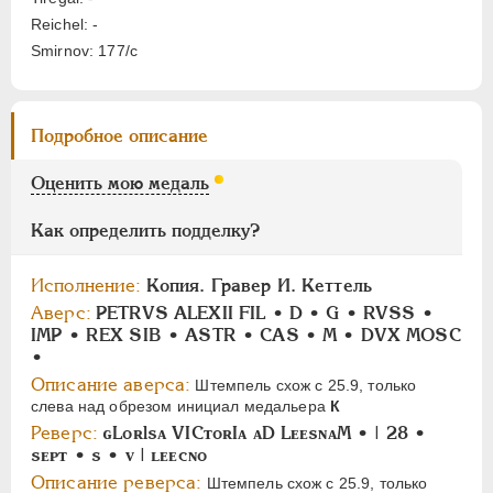
АЛЕКСАНДР II
1855-1881
Reichel: -
АЛЕКСАНДР III
1881-1894
Smirnov: 177/c
НИКОЛАЙ II
1894-1917
СЕРИИ МЕДАЛЕЙ
1600-1881
Подробное описание
Оценить мою медаль
Как определить подделку?
Исполнение:
Копия. Гравер И. Кеттель
Аверс:
PETRVS ALEXII FIL • D • G • RVSS •
IMP • REX SIB • ASTR • CAS • M • DVX MOSC
•
Описание аверса:
Штемпель схож с 25.9, только
слева над обрезом инициал медальера
К
Реверс:
ɢLoʀlsᴀ VICᴛoʀIᴀ ᴀD LᴇᴇsɴᴀM • | 28 •
sᴇᴘᴛ • s • ᴠ | ʟᴇᴇcɴo
Описание реверса:
Штемпель схож с 25.9, только