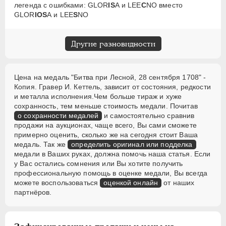
легенда с ошибками: GLOR
IS
А и LEE
C
NO вместо
GLOR
IOS
А и LEE
S
NO
Другие разновидности
Цена на медаль "Битва при Лесной, 28 сентября 1708" -
Копия. Гравер И. Кеттель, зависит от состояния, редкости
и металла исполнения.Чем больше тираж и хуже
сохранность, тем меньше стоимость медали. Почитав
о сохранности медалей
и самостоятельно сравнив
продажи на аукционах, чаще всего, Вы сами сможете
примерно оценить, сколько же на сегодня стоит Ваша
медаль. Так же
определить оригинал или подделка
медали в Ваших руках, должна помочь наша статья. Если
у Вас остались сомнения или Вы хотите получить
профессиональную помощь в оценке медали, Вы всегда
можете воспользоваться
оценкой онлайн
от наших
партнёров.