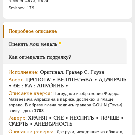
Reichel: 4473, R4 Ar
АЛЕКСАНДР II
1855-1881
Smirnov: 179
АЛЕКСАНДР III
1881-1894
НИКОЛАЙ II
1894-1917
СЕРИИ МЕДАЛЕЙ
1600-1881
Подробное описание
Оценить мою медаль
Как определить подделку?
Исполнение:
Оригинал. Гравер С. Гоуэн
Аверс:
ЦРСIIOТW • ВЕЛИТЕСmВА • АДМИРАЛЬ
• ѲЕ : МА : АПРАѮИНЬ •
Описание аверса:
Погрудное изображение Федора
Матвеевича Апраксина в парике, доспехах и плаще
вправо. В обрезе плеча подпись гравера
GOUIN
(Гоуэн)
,
внизу - дата
1708
Реверс:
ХРАНЯI • СИЕ • НЕСПИТЪ • ЛȢЧШЕ •
СМЕРТЬ • АНЕВѢРНОСТЬ
Описание реверса:
Две руки, исходящие из облаков,