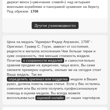
держат венок («увенчание славой») над четырьмя
военными кораблями и панорамой сражения на берегу.
Под обрезом:
1708
Другие разновидности
Цена на медаль "Адмирал Федор Апраксин, 1708" -
Оригинал. Гравер С. Гоуэн, зависит от состояния,
редкости и металла исполнения.Чем больше тираж и
хуже сохранность, тем меньше стоимость медали.
Почитав
о сохранности медалей
и самостоятельно
сравнив продажи на аукционах, чаще всего, Вы сами
сможете примерно оценить, сколько же на сегодня стоит
Ваша медаль. Так же
определить оригинал или подделка
медали в Ваших
руках, должна помочь наша статья. Если у Вас остались
сомнения или Вы хотите получить профессиональную
помощь в оценке медали, Вы всегда можете
воспользоваться
оценкой онлайн
от наших партнёров.