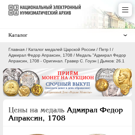
Каталог
Главная
/
Каталог медалей Царской России
/
Пeтр I
/
Адмирал Федор Апраксин, 1708
/
Медаль "Адмирал Федор
Апраксин, 1708 - Оригинал. Гравер С. Гоуэн | Дьяков: 26.1
ВСЕ
ПEТР I
1699-1725
Латинская надпись
Цены на медаль
Адмирал Федор
Апраксин, 1708
A
C
D
E
F
G
H
I
L
M
N
O
P
Q
R
S
T
V