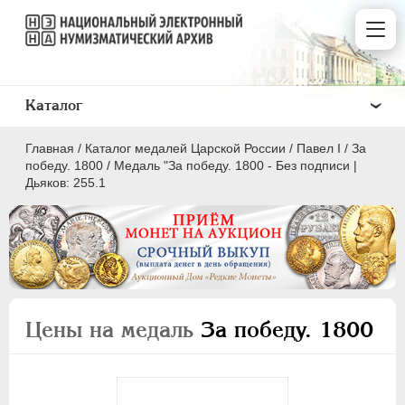
Каталог
Главная
/
Каталог медалей Царской России
/
Павел I
/
За
победу. 1800
/
Медаль "За победу. 1800 - Без подписи |
Дьяков: 255.1
ВСЕ
ПEТР I
1699-1725
ЕКАТЕРИНА I
1725-1727
Цены на медаль
За победу. 1800
ПЕТР II
1727-1729
АННА ИОАННОВНА
1730-1740
ИОАНН АНТОНОВИЧ
1740-1741