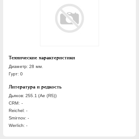
ЕЛИЗАВЕТА
1741-1762
ПЕТР III
1762-1762
ЕКАТЕРИНА II
1762-1796
ПАВЕЛ I
1796-1801
Латинская надпись
A
B
C
D
E
F
G
I
P
Технические характеристики
S
Диаметр: 28 мм.
Гурт: 0
Русская надпись
Литература и редкость
А
Б
Г
Д
З
И
К
М
Н
Дьяков: 255.1 (Ae (R5))
П
С
Ф
Я
CRM: -
Reichel: -
Цифры
Smirnov: -
Werlich: -
1