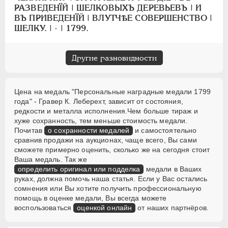
РАЗВЕДЕНÏЙ | ШЕЛКОВЫХЪ ДЕРЕВЬЕВЪ | И
ВЪ ПРИВЕДЕНÏЙ | ВЛУТЧѢЕ СОВЕРШЕНСТВО |
ШЕЛКУ. | - | 1799.
Другие разновидности
Цена на медаль "Персональные наградные медали 1799
года" - Гравер К. Леберехт, зависит от состояния,
редкости и металла исполнения.Чем больше тираж и
хуже сохранность, тем меньше стоимость медали.
Почитав
о сохранности медалей
и самостоятельно
сравнив продажи на аукционах, чаще всего, Вы сами
сможете примерно оценить, сколько же на сегодня стоит
Ваша медаль. Так же
определить оригинал или подделка
медали в Ваших
руках, должна помочь наша статья. Если у Вас остались
сомнения или Вы хотите получить профессиональную
помощь в оценке медали, Вы всегда можете
воспользоваться
оценкой онлайн
от наших партнёров.