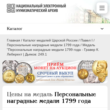
Каталог
Главная
/
Каталог медалей Царской России
/
Павел I
/
Персональные наградные медали 1799 года
/
Медаль
"Персональные наградные медали 1799 года - Гравер К.
Леберехт | Дьяков: 249.1
ВСЕ
ПEТР I
1699-1725
ЕКАТЕРИНА I
1725-1727
ПЕТР II
1727-1729
Цены на медаль
Персональные
АННА ИОАННОВНА
1730-1740
наградные медали 1799 года
ИОАНН АНТОНОВИЧ
1740-1741