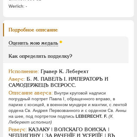
АЛЕКСАНДР I
1801-1825
Werlich: -
НИКОЛАЙ I
1826-1855
АЛЕКСАНДР II
1855-1881
Подробное описание
АЛЕКСАНДР III
1881-1894
НИКОЛАЙ II
1894-1917
Оценить мою медаль
СЕРИИ МЕДАЛЕЙ
1600-1881
Как определить подделку?
Исполнение:
Гравер К. Леберехт
Аверс:
Б. M. ПАВЕЛЪ I. ИМПЕРАТОРЪ И
САМОДЕРЖЕЦЪ ВСЕРОСС.
Описание аверса:
Внутри круговой надписи
погрудный портрет Павла I, обращенного вправо, в
парике с косицей, в военном мундире и мантии, с лентой
ордена Св. Андрея Первозванного и с орденом Св. Анны
на шее, под портретом подпись
LEBERECHT. F.
(К.
Леберехт исполнил)
Реверс:
КАЗАКУ | ВОЛСКАГО ВОИСКА |
ЧЕПЛИГИНУ | ЗА РАЧЕНÏЕ И УСЕРДÏЕ | ВЪ