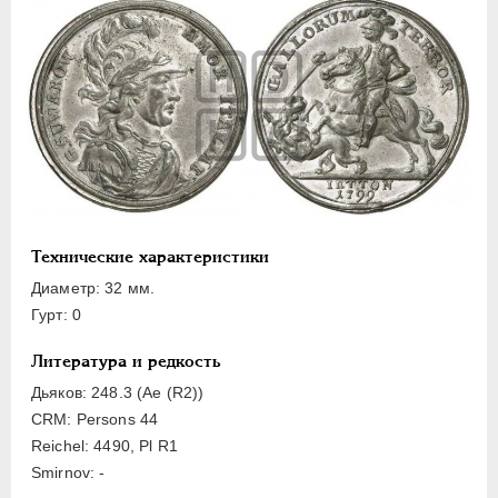
ЕЛИЗАВЕТА
1741-1762
ПЕТР III
1762-1762
ЕКАТЕРИНА II
1762-1796
ПАВЕЛ I
1796-1801
Латинская надпись
A
B
C
D
E
F
G
I
P
S
Технические характеристики
Русская надпись
Диаметр: 32 мм.
Гурт: 0
А
Б
Г
Д
З
И
К
М
Н
П
С
Ф
Я
Литература и редкость
Дьяков: 248.3 (Ae (R2))
Цифры
CRM: Persons 44
Reichel: 4490, Pl R1
1
Smirnov: -