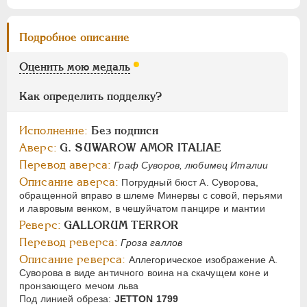
АЛЕКСАНДР I
1801-1825
НИКОЛАЙ I
1826-1855
Подробное описание
АЛЕКСАНДР II
1855-1881
Оценить мою медаль
АЛЕКСАНДР III
1881-1894
НИКОЛАЙ II
1894-1917
Как определить подделку?
СЕРИИ МЕДАЛЕЙ
1600-1881
Исполнение:
Без подписи
Аверс:
G. SUWAROW AMOR ITALIAE
Перевод аверса:
Граф Суворов, любимец Италии
Описание аверса:
Погрудный бюст А. Суворова,
обращенной вправо в шлеме Минервы с совой, перьями
и лавровым венком, в чешуйчатом панцире и мантии
Реверс:
GALLORUM TERROR
Перевод реверса:
Гроза галлов
Описание реверса:
Аллегорическое изображение А.
Суворова в виде античного воина на скачущем коне и
пронзающего мечом льва
Под линией обреза:
JETTON 1799