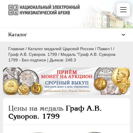
Каталог
Главная
/
Каталог медалей Царской России
/
Павел I
/
Граф А.В. Суворов. 1799
/
Медаль "Граф А.В. Суворов.
1799 - Без подписи | Дьяков: 248.3
ВСЕ
ПEТР I
1699-1725
ЕКАТЕРИНА I
1725-1727
Цены на медаль
Граф А.В.
ПЕТР II
1727-1729
Суворов. 1799
АННА ИОАННОВНА
1730-1740
ИОАНН АНТОНОВИЧ
1740-1741