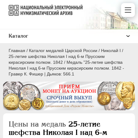
Каталог
Главная
/
Каталог медалей Царской России
/
Николай I
/
25-летие шефства Николая I над 6-м Прусским
кирасирским полком. 1842
/
Медаль "25-летие шефства
Николая I над 6-м Прусским кирасирским полком. 1842 -
Гравер К. Фишер | Дьяков: 566.1
ВСЕ
ПEТР I
1699-1725
ЕКАТЕРИНА I
1725-1727
ПЕТР II
1727-1729
Цены на медаль
25-летие
АННА ИОАННОВНА
1730-1740
шефства Николая I над 6-м
ИОАНН АНТОНОВИЧ
1740-1741