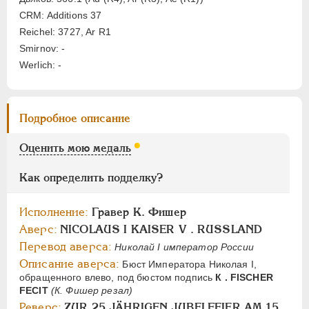
CRM: Additions 37
Цифры
Reichel: 3727, Ar R1
Smirnov: -
1
2
Werlich: -
АЛЕКСАНДР II
1855-1881
АЛЕКСАНДР III
1881-1894
Подробное описание
НИКОЛАЙ II
1894-1917
Оценить мою медаль
СЕРИИ МЕДАЛЕЙ
1600-1881
Как определить подделку?
Исполнение:
Гравер К. Фишер
Аверс:
NICOLAUS I KAISER V . RUSSLAND
Перевод аверса:
Николай I император России
Описание аверса:
Бюст Императора Николая I,
обращенного влево, под бюстом подпись
К . FISCHER
FECIT
(К. Фишер резал)
Реверс:
ZUR 25 JÄHRIGEN JUBELFEIER AM 15