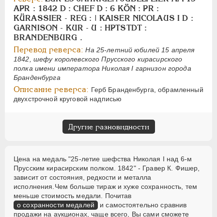
APR : 1842 D : CHEF D : 6 KÖN : PR :
KÜRASSIER - REG : | KAISER NICOLAUS I D :
GARNISON - KUR - U : HPTSTDT :
BRANDENBURG .
Перевод реверса:
На 25-летний юбилей 15 апреля
1842, шефу королевского Прусского кирасирского
полка имени императора Николая I гарнизон города
Бранденбурга
Описание реверса:
Герб Бранденбурга, обрамленный
двухстрочной круговой надписью
Другие разновидности
Цена на медаль "25-летие шефства Николая I над 6-м
Прусским кирасирским полком. 1842" - Гравер К. Фишер,
зависит от состояния, редкости и металла
исполнения.Чем больше тираж и хуже сохранность, тем
меньше стоимость медали. Почитав
о сохранности медалей
и самостоятельно сравнив
продажи на аукционах, чаще всего, Вы сами сможете