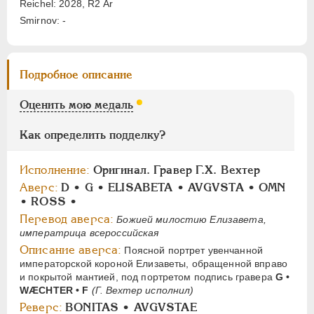
Reichel: 2028, R2 Ar
НИКОЛАЙ II
1894-1917
Smirnov: -
СЕРИИ МЕДАЛЕЙ
1600-1881
Подробное описание
Оценить мою медаль
Как определить подделку?
Исполнение:
Оригинал. Гравер Г.Х. Вехтер
Аверс:
D • G • ELISABETA • AVGVSTA • OMN
• ROSS •
Перевод аверса:
Божией милостию Елизавета,
императрица всероссийская
Описание аверса:
Поясной портрет увенчанной
императорской короной Елизаветы, обращенной вправо
и покрытой мантией, под портретом подпись гравера
G •
WÆCHTER • F
(Г. Вехтер исполнил)
Реверс:
BONITAS • AVGVSTAE