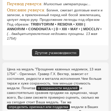
Перевод реверса:
Милостью императрицы…
Описание реверса:
Богиня, сжигает долговые книги и
записки, а преклоненный перед ней босой землепашец,
целует левую руку. Продолжение легенды под обрезом
Под обрезом:
TRIBVTORVM • RESIDVA • XXIII |
ANNORVM • CONDONATA • | D • XIII • MAY • | MDCCLIV •
(...двадцатитрехлетние недоимки прощены. 13 мая
1754)
Другие разновидности
Цена на медаль "Прощение казенных недоимок, 13 мая
1754" - Оригинал. Гравер Г.Х. Вехтер, зависит от
состояния, редкости и металла исполнения.Чем больше
тираж и хуже сохранность, тем меньше стоимость
медали. Почитав
о сохранности медалей
и
самостоятельно сравнив продажи на аукционах, чаще
всего, Вы сами сможете примерно оценить, сколько же
на сегодня стоит Ваша медаль. Так же
определить оригинал или подделка
медали в Ваших