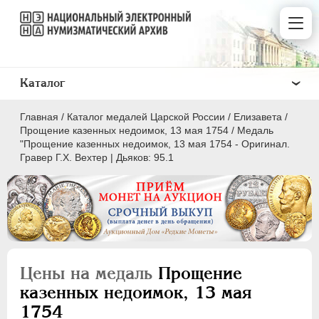
Каталог
Главная
/
Каталог медалей Царской России
/
Елизавета
/
Прощение казенных недоимок, 13 мая 1754
/
Медаль
"Прощение казенных недоимок, 13 мая 1754 - Оригинал.
Гравер Г.Х. Вехтер | Дьяков: 95.1
ВСЕ
ПEТР I
1699-1725
ЕКАТЕРИНА I
1725-1727
ПЕТР II
1727-1729
Цены на медаль
Прощение
АННА ИОАННОВНА
1730-1740
казенных недоимок, 13 мая
ИОАНН АНТОНОВИЧ
1740-1741
1754