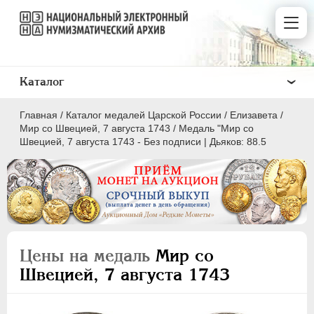
Каталог
Главная
/
Каталог медалей Царской России
/
Елизавета
/
Мир со Швецией, 7 августа 1743
/
Медаль "Мир со
Швецией, 7 августа 1743 - Без подписи | Дьяков: 88.5
ВСЕ
ПEТР I
1699-1725
ЕКАТЕРИНА I
1725-1727
Цены на медаль
Мир со
ПЕТР II
1727-1729
Швецией, 7 августа 1743
АННА ИОАННОВНА
1730-1740
ИОАНН АНТОНОВИЧ
1740-1741