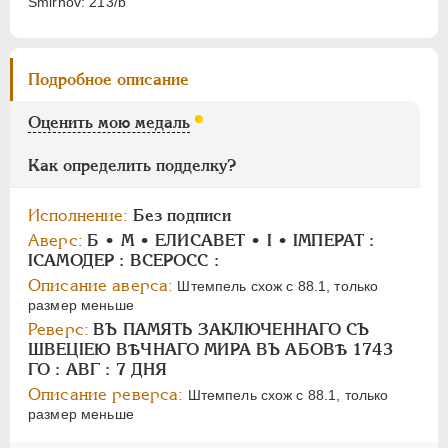
Smirnov: 213/b
НИКОЛАЙ II
1894-1917
СЕРИИ МЕДАЛЕЙ
1600-1881
Подробное описание
Оценить мою медаль
Как определить подделку?
Исполнение:
Без подписи
Аверс:
Б • М • ЕЛИСАВЕТ • I • IМПЕРАТ :
IСАМОДЕР : ВСЕРОСС :
Описание аверса:
Штемпель схож с 88.1, только
размер меньше
Реверс:
ВЪ ПАМЯТЬ ЗАКЛЮЧЕННАГО СЪ
ШВЕЦIЕЮ ВѢЧНАГО МИРА ВЪ АБОВѢ 1743
ГО : АВГ : 7 ДНЯ
Описание реверса:
Штемпель схож с 88.1, только
размер меньше