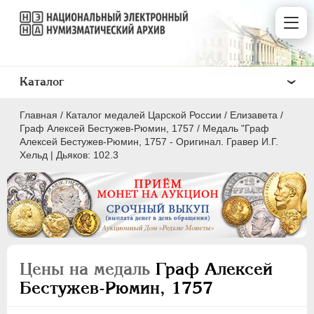
Каталог
Главная
/
Каталог медалей Царской России
/
Елизавета
/
Граф Алексей Бестужев-Рюмин, 1757
/
Медаль "Граф
Алексей Бестужев-Рюмин, 1757 - Оригинал. Гравер И.Г.
Хельд | Дьяков: 102.3
ВСЕ
ПEТР I
1699-1725
ЕКАТЕРИНА I
1725-1727
ПЕТР II
1727-1729
Цены на медаль
Граф Алексей
АННА ИОАННОВНА
1730-1740
Бестужев-Рюмин, 1757
ИОАНН АНТОНОВИЧ
1740-1741