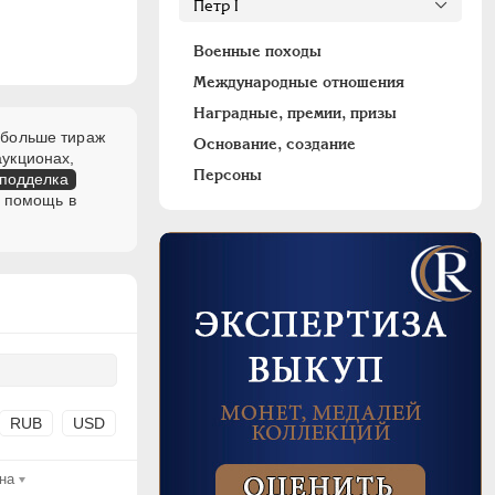
Военные походы
Международные отношения
Наградные, премии, призы
м больше тираж
Основание, создание
аукционах,
Персоны
 подделка
ю помощь в
RUB
USD
на