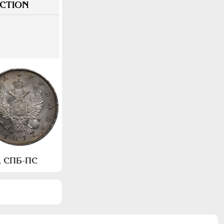
CTION
а, СПБ-ПС