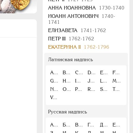
АННА ИОАННОВНА
1730-1740
ИОАНН АНТОНОВИЧ
1740-
1741
ЕЛИЗАВЕТА
1741-1762
ПЕТР III
1762-1762
ЕКАТЕРИНА II
1762-1796
Латинская надпись
A
B
C
D
E
F
G
H
I
J
L
M
N
O
P
R
S
T
V
Русская надпись
А
Б
В
Г
Д
Е