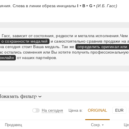
аяния. Слева в линии обреза инициалы
I • B • G •
(И.Б. Гасс)
Б. Гасс, зависит от состояния, редкости и металла исполнения.Че
о сохранности медалей
и самостоятельно сравнив продажи на 
на сегодня стоит Ваша медаль. Так же
определить оригинал или
Вас остались сомнения или Вы хотите получить профессиональну
 онлайн
от наших партнёров.
Показать фильтр
На сегодня
Цена в:
ORIGINAL
EUR
Продавец
Сохр.
Це