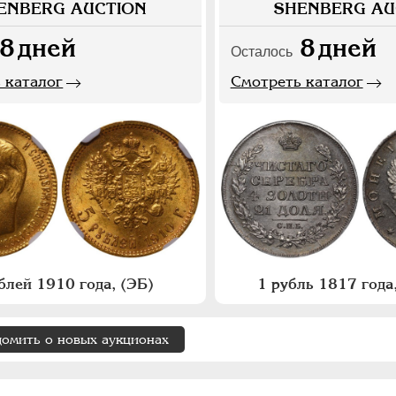
ENBERG AUCTION
SHENBERG AU
8
дней
8
дней
Осталось
 каталог
Смотреть каталог
блей 1910 года, (ЭБ)
1 рубль 1817 год
домить о новых аукционах