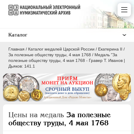
Каталог
Главная
/
Каталог медалей Царской России
/
Екатерина II
/
За полезные обществу труды, 4 мая 1768
/
Медаль "За
полезные обществу труды, 4 мая 1768 - Гравер Т. Иванов |
Дьяков: 141.1
ВСЕ
ПEТР I
1699-1725
ЕКАТЕРИНА I
1725-1727
ПЕТР II
1727-1729
Цены на медаль
За полезные
АННА ИОАННОВНА
1730-1740
обществу труды, 4 мая 1768
ИОАНН АНТОНОВИЧ
1740-1741