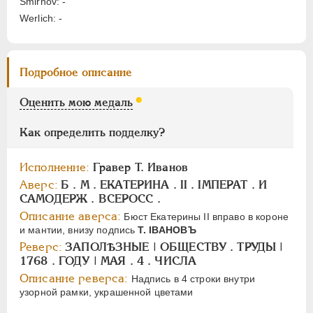
Smirnov: -
Werlich: -
ПАВЕЛ I
1796-1801
АЛЕКСАНДР I
1801-1825
Подробное описание
НИКОЛАЙ I
1826-1855
АЛЕКСАНДР II
1855-1881
Оценить мою медаль
АЛЕКСАНДР III
1881-1894
НИКОЛАЙ II
1894-1917
Как определить подделку?
СЕРИИ МЕДАЛЕЙ
1600-1881
Исполнение:
Гравер Т. Иванов
Аверс:
Б . М . ЕКАТЕРИНА . II . IМПЕРАТ . И
САМОДЕРЖ . ВСЕРОСС .
Описание аверса:
Бюст Екатерины II вправо в короне
и мантии, внизу подпись
Т. IBAHOBЪ
Реверс:
ЗАПОЛѢЗНЫЕ | ОБЩЕСТВУ . ТРУДЫ |
1768 . ГОДУ | МАЯ . 4 . ЧИСЛА
Описание реверса:
Надпись в 4 строки внутри
узорной рамки, украшенной цветами