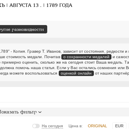
 | АВГУСТА 13 . | 1789 ГОДА
ругие разновидности
789" - Копия. Гравер T. Иванов, зависит от состояния, редкости и
ьше стоимость медали. Почитав
о сохранности медалей
и самос
 примерно оценить, сколько же на сегодня стоит Ваша медаль. Та
должна помочь наша статья. Если у Вас остались сомнения или В
егда можете воспользоваться
оценкой онлайн
от наших партнёр
Показать фильтр
На сегодня
Цена в:
ORIGINAL
EUR