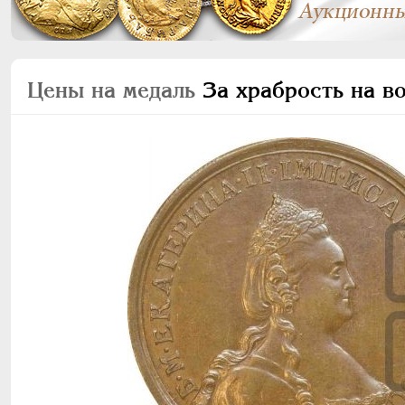
Цены на медаль
За храбрость на в