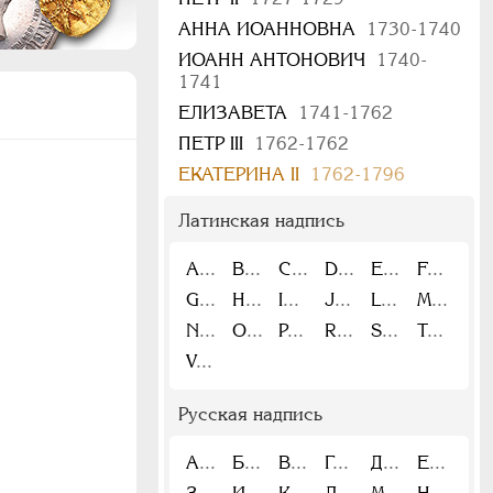
АННА ИОАННОВНА
1730-1740
ИОАНН АНТОНОВИЧ
1740-
1741
ЕЛИЗАВЕТА
1741-1762
ПЕТР III
1762-1762
ЕКАТЕРИНА II
1762-1796
Латинская надпись
A
B
C
D
E
F
G
H
I
J
L
M
N
O
P
R
S
T
V
Русская надпись
А
Б
В
Г
Д
Е