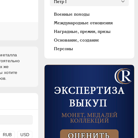
Военные походы
Международные отношения
Наградные, премии, призы
Основание, создание
Персоны
 металла
тоятельно
к же
ы хотите
ов.
RUB
USD