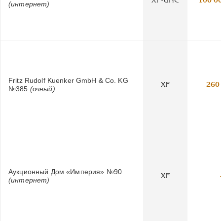
(интернет)
Fritz Rudolf Kuenker GmbH & Co. KG
XF
260
№385
(очный)
Аукционный Дом «Империя» №90
XF
(интернет)