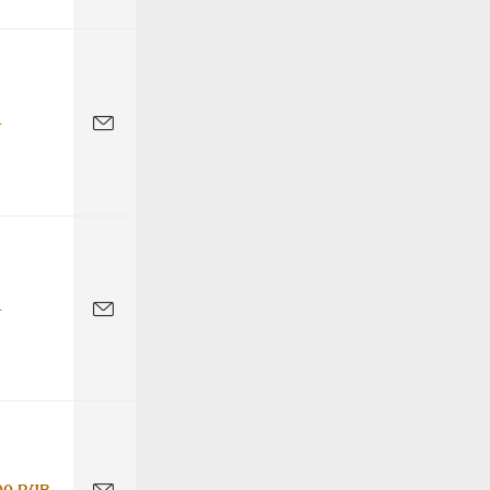
-
-
00 RUB