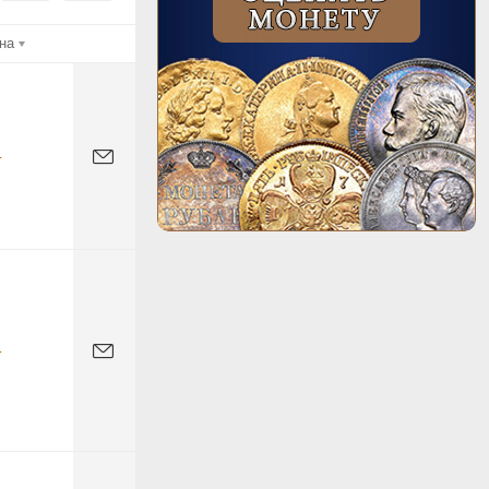
на
-
-