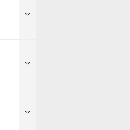
-
-
-