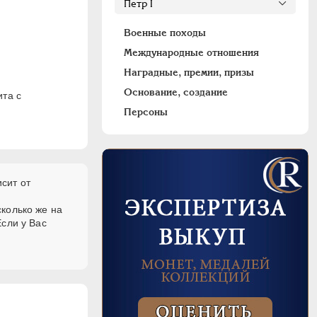
Военные походы
Международные отношения
Наградные, премии, призы
Основание, создание
ита с
Персоны
исит от
колько же на
сли у Вас