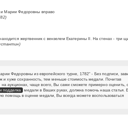
и Марии Федоровны вправо
82)
аходится жертвенник с вензелем Екатерины II. На стенах - три щ
нстантин)
Марии Федоровны из европейского турне, 1782" - Без подписи, зав
ж и хуже сохранность, тем меньше стоимость медали. Почитав
на аукционах, чаще всего, Вы сами сможете примерно оценить, с
и подделка
медали в Ваших руках, должна помочь наша статья. Е
ую помощь в оценке медали, Вы всегда можете воспользоваться