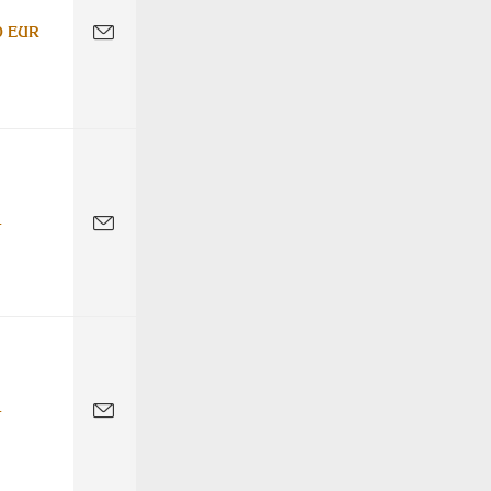
0 EUR
-
-