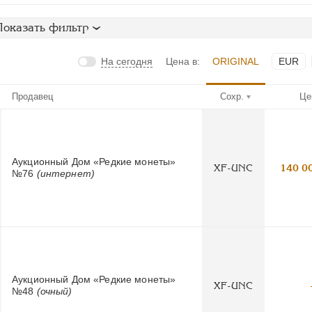
Показать фильтр
На сегодня
Цена в:
ORIGINAL
EUR
Продавец
Сохр.
Це
Аукционный Дом «Редкие монеты»
XF-UNC
140 0
№76
(интернет)
Аукционный Дом «Редкие монеты»
XF-UNC
№48
(очный)