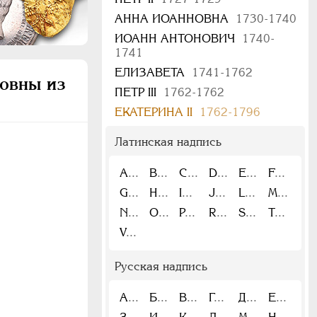
АННА ИОАННОВНА
1730-1740
ИОАНН АНТОНОВИЧ
1740-
1741
ЕЛИЗАВЕТА
1741-1762
ровны из
ПЕТР III
1762-1762
ЕКАТЕРИНА II
1762-1796
Латинская надпись
A
B
C
D
E
F
G
H
I
J
L
M
N
O
P
R
S
T
V
Русская надпись
А
Б
В
Г
Д
Е