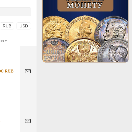
RUB
USD
на
00 RUB
-