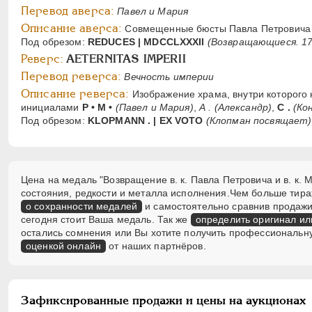
Перевод аверса:
Павел и Мария
Описание аверса:
Совмещенные бюсты Павла Петровича 
Под обрезом:
REDUCES | MDCCLXXXII
(Возвращающиеся. 17
Реверс:
AETERNITAS IMPERII
Перевод реверса:
Вечность империи
Описание реверса:
Изображение храма, внутри которого н
инициалами
Р • М •
(Павел и Мария)
,
А .
(Александр)
,
С .
(Ко
Под обрезом:
KLOPMANN . | EX VOTO
(Клопман посвящает)
Цена на медаль "Возвращение в. к. Павла Петровича и в. к. 
состояния, редкости и металла исполнения.Чем больше тира
о сохранности медалей
и самостоятельно сравнив продажи 
сегодня стоит Ваша медаль. Так же
определить оригинал ил
остались сомнения или Вы хотите получить профессиональн
оценкой онлайн
от наших партнёров.
Зафиксированные продажи и цены на аукционах