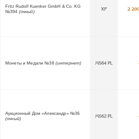
Fritz Rudolf Kuenker GmbH & Co. KG
XF
2 20
№394
(очный)
Монеты и Медали №38
(интернет)
MS64 PL
Аукционный Дом «Александр» №36
MS62 PL
(очный)