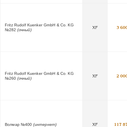
Fritz Rudolf Kuenker GmbH & Co. KG
XF
3 60
№282
(очный)
Fritz Rudolf Kuenker GmbH & Co. KG
XF
2 00
№260
(очный)
Волмар №400
(интернет)
XF
117 8