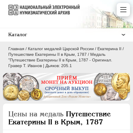
Каталог
Главная
/
Каталог медалей Царской России
/
Екатерина II
/
Путешествие Екатерины II в Крым, 1787
/
Медаль
"Путешествие Екатерины II в Крым, 1787 - Оригинал.
Гравер T. Иванов | Дьяков: 205.1
ВСЕ
ПEТР I
1699-1725
ЕКАТЕРИНА I
1725-1727
ПЕТР II
1727-1729
Цены на медаль
Путешествие
АННА ИОАННОВНА
1730-1740
Екатерины II в Крым, 1787
ИОАНН АНТОНОВИЧ
1740-1741