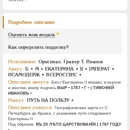
ПАВЕЛ I
1796-1801
Подробное описание
АЛЕКСАНДР I
1801-1825
НИКОЛАЙ I
1826-1855
Оценить мою медаль
АЛЕКСАНДР II
1855-1881
АЛЕКСАНДР III
1881-1894
Как определить подделку?
НИКОЛАЙ II
1894-1917
Исполнение:
Оригинал. Гравер T. Иванов
СЕРИИ МЕДАЛЕЙ
1600-1881
Аверс:
Б • M • ЕКАТЕРИНА • II • IМПЕРАТ •
ИСАМОДЕРЖ • ВСЕРОССIИС •
Описание аверса:
Бюст Екатерины II вправо, в короне
и мантии, внизу подпись
ВЫР • 1787 • Г • | ТИМОѲЕЙ
ИВАНОВЪ •
Реверс:
ПУТЬ НА ПОЛЬЗУ •
Описание реверса:
Географическая карта от С.
Петербурга до Крыма, с указанием пути следования
Екатерины II
Под обрезом:
ВЪ 25 ЛѢТО ЦАРСТВОВАНÏЯ | 1787 ГОДУ
•