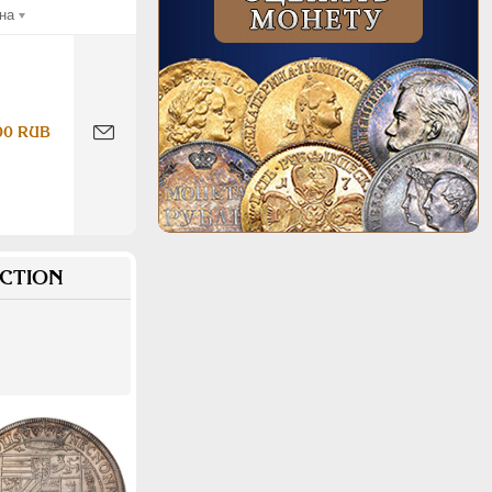
на
00 RUB
CTION