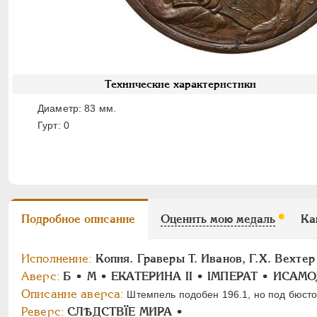
Технические характеристики
Диаметр: 83 мм.
Гурт: 0
Подробное описание
Оценить мою медаль
Ка
Исполнение:
Копия. Граверы T. Иванов, Г.Х. Вехтер
Аверс:
Б • М • ЕКАТЕРИНА II • IМПЕРАТ • ИСАМ
Описание аверса:
Штемпель подобен 196.1, но под бюст
Реверс:
СЛѢДСТВÏЕ МИРА •