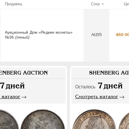
Продавец
Сохр.
Це
Аукционный Дом «Редкие монеты»
AU55
460 0
№36
(очный)
ENBERG AUCTION
SHENBERG AU
7
дней
7
дней
Осталось
 каталог
Смотреть каталог