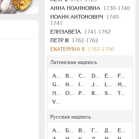
АННА ИОАННОВНА
1730-1740
ИОАНН АНТОНОВИЧ
1740-
1741
ЕЛИЗАВЕТА
1741-1762
ПЕТР III
1762-1762
ЕКАТЕРИНА II
1762-1796
Латинская надпись
A
B
C
D
E
F
G
H
I
J
L
M
N
O
P
R
S
T
V
Русская надпись
А
Б
В
Г
Д
Е