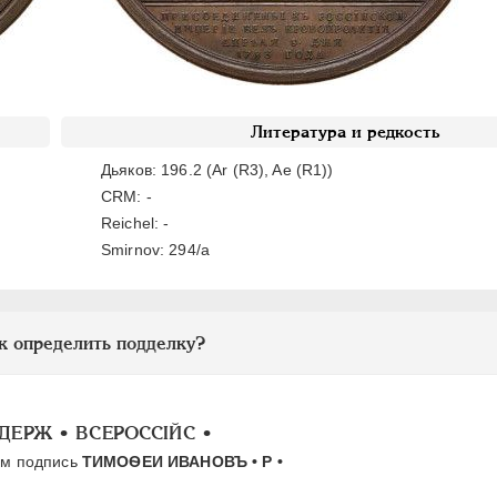
Литература и редкость
Дьяков: 196.2 (Ar (R3), Aе (R1))
CRM: -
Reichel: -
Smirnov: 294/а
к определить подделку?
ОДЕРЖ • ВСЕРОССIЙС •
ом подпись
ТИМОѲЕИ ИВАНОВЪ • Р •