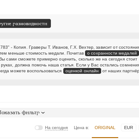
ругие разновидности
3" - Копия. Граверы T. Иванов, Г.Х. Вехтер, зависит от состояния
 тем меньше стоимость медали. Почитав
о сохранности медалей
Вы сами сможете примерно оценить, сколько же на сегодня стоит
руках, должна помочь наша статья. Если у Вас остались сомнени
егда можете воспользоваться
оценкой онлайн
от наших партнёр
Показать фильтр
На сегодня
Цена в:
ORIGINAL
EUR