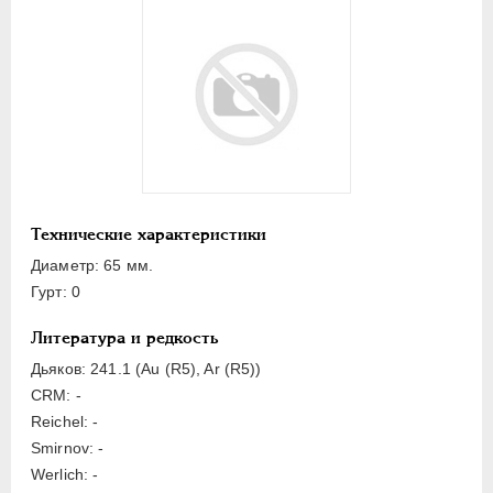
ЕЛИЗАВЕТА
1741-1762
ПЕТР III
1762-1762
ЕКАТЕРИНА II
1762-1796
Латинская надпись
A
B
C
D
E
F
G
H
I
J
L
M
N
O
P
R
S
T
V
Технические характеристики
Диаметр: 65 мм.
Русская надпись
Гурт: 0
А
Б
В
Г
Д
Е
З
И
К
Литература и редкость
Л
М
Н
О
П
Р
С
Т
У
Дьяков: 241.1 (Au (R5), Ar (R5))
Х
Я
CRM: -
Reichel: -
Цифры
Smirnov: -
Werlich: -
1