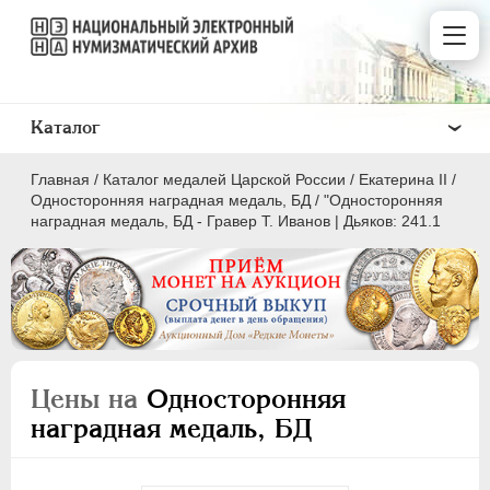
Каталог
Главная
/
Каталог медалей Царской России
/
Екатерина II
/
Односторонняя наградная медаль, БД
/
"Односторонняя
наградная медаль, БД - Гравер Т. Иванов | Дьяков: 241.1
ВСЕ
ПEТР I
1699-1725
ЕКАТЕРИНА I
1725-1727
Цены на
Односторонняя
ПЕТР II
1727-1729
наградная медаль, БД
АННА ИОАННОВНА
1730-1740
ИОАНН АНТОНОВИЧ
1740-1741