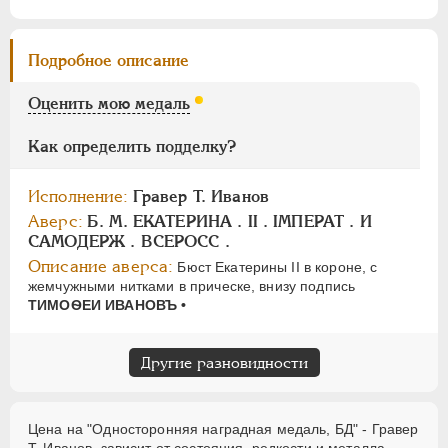
ПАВЕЛ I
1796-1801
Подробное описание
АЛЕКСАНДР I
1801-1825
Оценить мою медаль
НИКОЛАЙ I
1826-1855
АЛЕКСАНДР II
1855-1881
Как определить подделку?
АЛЕКСАНДР III
1881-1894
НИКОЛАЙ II
1894-1917
Исполнение:
Гравер Т. Иванов
СЕРИИ МЕДАЛЕЙ
1600-1881
Аверс:
Б. M. ЕКАТЕРИНА . II . IМПЕРАТ . И
САМОДЕРЖ . ВСЕРОСС .
Описание аверса:
Бюст Екатерины II в короне, с
жемчужными нитками в прическе, внизу подпись
ТИМОѲЕИ ИВАНОВЪ •
Другие разновидности
Цена на "Односторонняя наградная медаль, БД" - Гравер