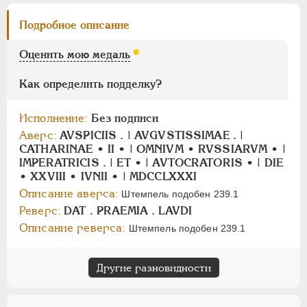
Подробное описание
ПАВЕЛ I
1796-1801
АЛЕКСАНДР I
1801-1825
Оценить мою медаль
НИКОЛАЙ I
1826-1855
Как определить подделку?
АЛЕКСАНДР II
1855-1881
АЛЕКСАНДР III
1881-1894
Исполнение:
Без подписи
НИКОЛАЙ II
1894-1917
Аверс:
AVSPICIIS . | AVGVSTISSIMAE . |
СЕРИИ МЕДАЛЕЙ
1600-1881
CATHARINAE • II • | OMNIVM • RVSSIARVM • |
IMPERATRICIS . | ET • | AVTOCRATORIS • | DIE
• XXVIII • IVNII • | MDCCLXXXI
Описание аверса:
Штемпель подобен 239.1
Реверс:
DAT . PRAEMIA . LAVDI
Описание реверса:
Штемпель подобен 239.1
Другие разновидности