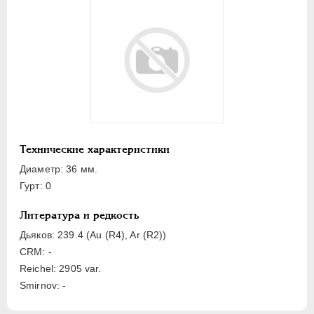
ЕЛИЗАВЕТА
1741-1762
ПЕТР III
1762-1762
ЕКАТЕРИНА II
1762-1796
Латинская надпись
A
B
C
D
E
F
G
H
I
J
L
M
N
O
P
R
S
T
V
Технические характеристики
Диаметр: 36 мм.
Русская надпись
Гурт: 0
А
Б
В
Г
Д
Е
З
И
К
Литература и редкость
Л
М
Н
О
П
Р
С
Т
У
Дьяков: 239.4 (Au (R4), Ar (R2))
Х
Я
CRM: -
Reichel: 2905 var.
Цифры
Smirnov: -
1