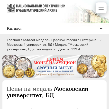
Каталог
Главная
/
Каталог медалей Царской России
/
Екатерина II
/
Московский университет, БД
/
Медаль "Московский
университет, БД - Без подписи | Дьяков: 239.4
ВСЕ
ПEТР I
1699-1725
ЕКАТЕРИНА I
1725-1727
Цены на медаль
Московский
ПЕТР II
1727-1729
университет, БД
АННА ИОАННОВНА
1730-1740
ИОАНН АНТОНОВИЧ
1740-1741