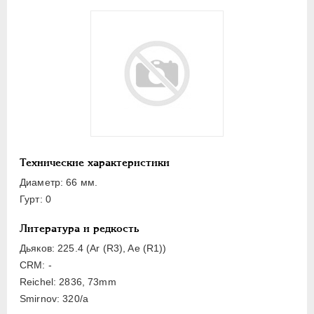
ЕЛИЗАВЕТА
1741-1762
ПЕТР III
1762-1762
ЕКАТЕРИНА II
1762-1796
Латинская надпись
A
B
C
D
E
F
G
H
I
J
L
M
N
O
P
R
S
T
V
Технические характеристики
Русская надпись
Диаметр: 66 мм.
Гурт: 0
А
Б
В
Г
Д
Е
З
И
К
Л
М
Н
О
П
Р
С
Т
У
Литература и редкость
Х
Я
Дьяков: 225.4 (Ar (R3), Aе (R1))
CRM: -
Цифры
Reichel: 2836, 73mm
Smirnov: 320/а
1