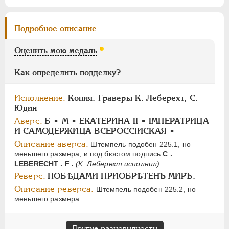
ПАВЕЛ I
1796-1801
Подробное описание
АЛЕКСАНДР I
1801-1825
Оценить мою медаль
НИКОЛАЙ I
1826-1855
АЛЕКСАНДР II
1855-1881
Как определить подделку?
АЛЕКСАНДР III
1881-1894
НИКОЛАЙ II
1894-1917
Исполнение:
Копия. Граверы К. Леберехт, С.
Юдин
СЕРИИ МЕДАЛЕЙ
1600-1881
Аверс:
Б • M • ЕКАТЕРИНА II • IМПЕРАТРИЦА
И САМОДЕРЖИЦА ВСЕРОССIИСКАЯ •
Описание аверса:
Штемпель подобен 225.1, но
меньшего размера, и под бюстом подпись
С .
LEBERECHT . F .
(К. Леберехт исполнил)
Реверс:
ПОБѢДАМИ ПРИОБРѢТЕНЪ МИРЪ.
Описание реверса:
Штемпель подобен 225.2, но
меньшего размера
Другие разновидности