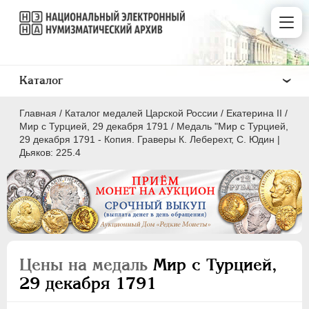
Каталог
Главная
/
Каталог медалей Царской России
/
Екатерина II
/
Мир с Турцией, 29 декабря 1791
/
Медаль "Мир с Турцией,
29 декабря 1791 - Копия. Граверы К. Леберехт, С. Юдин |
Дьяков: 225.4
ВСЕ
ПEТР I
1699-1725
ЕКАТЕРИНА I
1725-1727
ПЕТР II
1727-1729
Цены на медаль
Мир с Турцией,
АННА ИОАННОВНА
1730-1740
29 декабря 1791
ИОАНН АНТОНОВИЧ
1740-1741