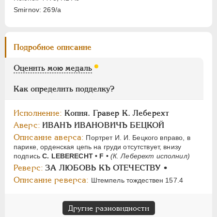
Smirnov: 269/a
ПАВЕЛ I
1796-1801
АЛЕКСАНДР I
1801-1825
Подробное описание
НИКОЛАЙ I
1826-1855
АЛЕКСАНДР II
1855-1881
Оценить мою медаль
АЛЕКСАНДР III
1881-1894
Как определить подделку?
НИКОЛАЙ II
1894-1917
СЕРИИ МЕДАЛЕЙ
1600-1881
Исполнение:
Копия. Гравер К. Леберехт
Аверс:
ИВАНЪ ИВАНОВИЧЪ БЕЦКОЙ
Описание аверса:
Портрет И. И. Бецкого вправо, в
парике, орденская цепь на груди отсутствует, внизу
подпись
С. LEBERECHT • F •
(К. Леберехт исполнил)
Реверс:
ЗА ЛЮБОВЬ КЪ ОТЕЧЕСТВУ •
Описание реверса:
Штемпель тождествен 157.4
Другие разновидности