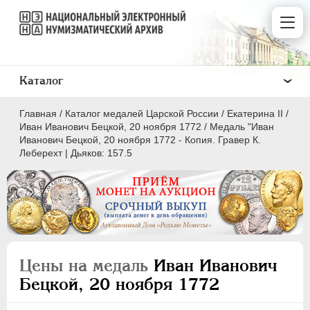
Каталог
Главная
/
Каталог медалей Царской России
/
Екатерина II
/
Иван Иванович Бецкой, 20 ноября 1772
/
Медаль "Иван
Иванович Бецкой, 20 ноября 1772 - Копия. Гравер К.
Леберехт | Дьяков: 157.5
ВСЕ
ПEТР I
1699-1725
ЕКАТЕРИНА I
1725-1727
ПЕТР II
1727-1729
Цены на медаль
Иван Иванович
АННА ИОАННОВНА
1730-1740
Бецкой, 20 ноября 1772
ИОАНН АНТОНОВИЧ
1740-1741