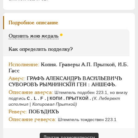
ПАВЕЛ I
1796-1801
Подробное описание
АЛЕКСАНДР I
1801-1825
НИКОЛАЙ I
1826-1855
Оценить мою медаль
АЛЕКСАНДР II
1855-1881
Как определить подделку?
АЛЕКСАНДР III
1881-1894
НИКОЛАЙ II
1894-1917
Исполнение:
Копия. Граверы А.П. Прыткой, И.Б.
СЕРИИ МЕДАЛЕЙ
1600-1881
Гасс
Аверс:
ГРАФЪ АЛЕКСАНДРЪ ВАСИЛЬЕВИЧЪ
СУВОРОВЪ РЫМНИНСКÏЙ ГЕН : АНШЕФЪ.
Описание аверса:
Штемпель подобен 223.1, но внизу
подпись
С . L . F . | КОПИ . ПРЫТКОЙ .
(К. Леберехт
исполнил | Копировал Прыткой)
Реверс:
ПОБѢДИХЪ
Описание реверса:
Штемпель тождествен 223.1
Другие разновидности