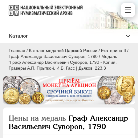
Каталог
Главная
/
Каталог медалей Царской России
/
Екатерина II
/
Граф Александр Васильевич Суворов, 1790
/
Медаль
"Граф Александр Васильевич Суворов, 1790 - Копия.
Граверы А.П. Прыткой, И.Б. Гасс | Дьяков: 223.3
ВСЕ
ПEТР I
1699-1725
ЕКАТЕРИНА I
1725-1727
ПЕТР II
1727-1729
Цены на медаль
Граф Александр
АННА ИОАННОВНА
1730-1740
Васильевич Суворов, 1790
ИОАНН АНТОНОВИЧ
1740-1741