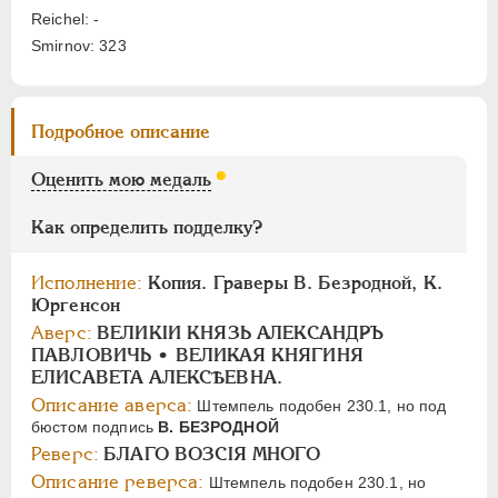
Reichel: -
Smirnov: 323
ПАВЕЛ I
1796-1801
АЛЕКСАНДР I
1801-1825
НИКОЛАЙ I
1826-1855
Подробное описание
АЛЕКСАНДР II
1855-1881
АЛЕКСАНДР III
1881-1894
Оценить мою медаль
НИКОЛАЙ II
1894-1917
Как определить подделку?
СЕРИИ МЕДАЛЕЙ
1600-1881
Исполнение:
Копия. Граверы В. Безродной, К.
Юргенсон
Аверс:
ВЕЛИКIИ КНЯЗЬ АЛЕКСАНДРЪ
ПАВЛОВИЧЬ • ВЕЛИКАЯ КНЯГИНЯ
ЕЛИСАВЕТА АЛЕКСѢЕВНА.
Описание аверса:
Штемпель подобен 230.1, но под
бюстом подпись
В. БЕЗРОДНОЙ
Реверс:
БЛАГО ВОЗСIЯ МНОГО
Описание реверса:
Штемпель подобен 230.1, но