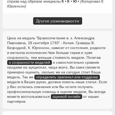
справа над обрезом инициалы
К • К • Ю •
(Копировал К.
Юргенсон)
Другие разновидности
Цена на медаль "Бракосочетание в. к. Александра
Павловича, 28 сентября 1793" - Копия. Граверы В.
Безродной, К. Юргенсон, зависит от состояния, редкости
и металла исполнения.Чем больше тираж и хуже
сохранность, тем меньше стоимость медали. Почитав
о сохранности медалей
и самостоятельно сравнив
продажи на аукционах, чаще всего, Вы сами сможете
примерно оценить, сколько же на сегодня стоит Ваша
медаль. Так же
определить оригинал или подделка
медали в Ваших руках, должна помочь наша статья. Если
у Вас остались сомнения или Вы хотите получить
профессиональную помощь в оценке медали, Вы всегда
можете воспользоваться
оценкой онлайн
от наших
партнёров.