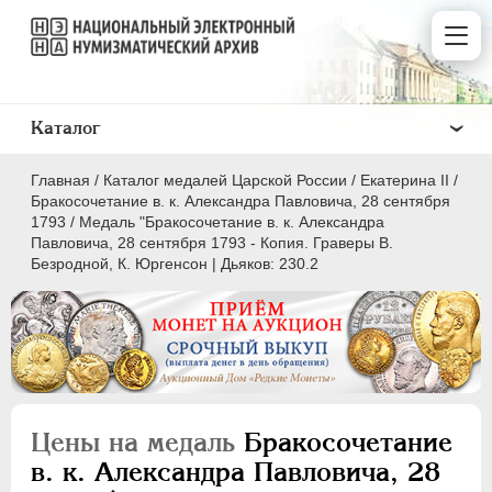
Каталог
Главная
/
Каталог медалей Царской России
/
Екатерина II
/
Бракосочетание в. к. Александра Павловича, 28 сентября
1793
/
Медаль "Бракосочетание в. к. Александра
Павловича, 28 сентября 1793 - Копия. Граверы В.
Безродной, К. Юргенсон | Дьяков: 230.2
ВСЕ
ПEТР I
1699-1725
ЕКАТЕРИНА I
1725-1727
ПЕТР II
1727-1729
Цены на медаль
Бракосочетание
АННА ИОАННОВНА
1730-1740
в. к. Александра Павловича, 28
ИОАНН АНТОНОВИЧ
1740-1741