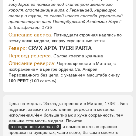
государство польское под скипетром желанного
короля, споспешнице мира с Германией, карающую
татар и турок, со славой нового способа укреплений,
приветствует член Петербургской Академии Наук Г.
Б. Бильфенгер. 1736
Описание аверса:
Пятнадцати строчная надпись по
всему полю медали, вверху скрещенные ветви
Реверс:
CRVX АРТА TVERI PARTA
Перевод реверса:
Силою креста хранима
Описание реверса:
Чертеж крепости в Митаве, с
изображением в центре ордена Св. Андрея
Первозванного без цепи, с указанием масштаба снизу
100 PERT
(100 сажень)
Цена на медаль "Закладка крепости в Митаве, 1736" - Без
подписи, зависит от состояния, редкости и металла
исполнения.Чем больше тираж и хуже сохранность, тем
меньше стоимость медали. Почитав
о сохранности медалей
и самостоятельно сравнив
продажи на аукционах, чаще всего, Вы сами сможете