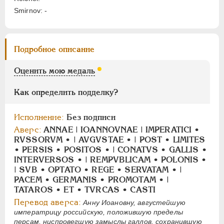
НИКОЛАЙ II
1894-1917
Smirnov: -
СЕРИИ МЕДАЛЕЙ
1600-1881
Подробное описание
Оценить мою медаль
Как определить подделку?
Исполнение:
Без подписи
Аверс:
ANNAE | IOANNOVNAE | IMPERATICI •
RVSSORVM • | AVGVSTAE • | POST • LIMITES
• PERSIS • POSITOS • | CONATVS • GALLIS •
INTERVERSOS • | REMPVBLICAM • POLONIS •
| SVB • OPTATO • REGE • SERVATAM • |
PACEM • GERMANIS • PROMOTAM • |
TATAROS • ET • TVRCAS • CASTI
Перевод аверса:
Анну Иоановну, августейшую
императрицу российскую, положившую пределы
персам, ниспровегшую замыслы галлов, сохранившую