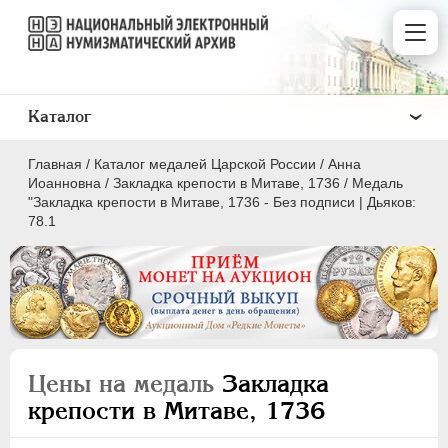
Каталог
Главная
/
Каталог медалей Царской России
/
Анна
Иоанновна
/
Закладка крепости в Митаве, 1736
/
Медаль
"Закладка крепости в Митаве, 1736 - Без подписи | Дьяков:
78.1
ВСЕ
ПEТР I
1699-1725
ЕКАТЕРИНА I
1725-1727
ПЕТР II
1727-1729
Цены на медаль
Закладка
АННА ИОАННОВНА
1730-1740
крепости в Митаве, 1736
Латинская надпись