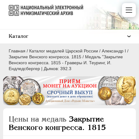
Каталог
Главная
/
Каталог медалей Царской России
/
Александр I
/
Закрытие Венского конгресса. 1815
/
Медаль "Закрытие
Венского конгресса. 1815 - Граверы И. Теуринг, И.
Ендледсбергер | Дьяков: 392.3
ВСЕ
ПEТР I
1699-1725
ЕКАТЕРИНА I
1725-1727
ПЕТР II
1727-1729
Цены на медаль
Закрытие
АННА ИОАННОВНА
1730-1740
Венского конгресса. 1815
ИОАНН АНТОНОВИЧ
1740-1741