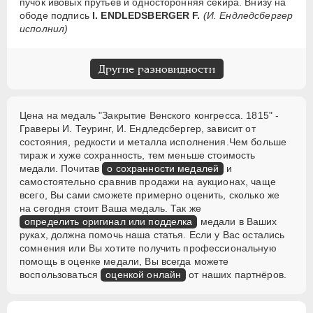
пучок ивовых прутьев и односторонняя секира. Внизу на
ободе подпись
I. ENDLEDSBERGER F.
(И. Ендледсбергер
исполнил)
Другие разновидности
Цена на медаль "Закрытие Венского конгресса. 1815" -
Граверы И. Теуринг, И. Ендледсбергер, зависит от
состояния, редкости и металла исполнения.Чем больше
тираж и хуже сохранность, тем меньше стоимость
медали. Почитав
о сохранности медалей
и
самостоятельно сравнив продажи на аукционах, чаще
всего, Вы сами сможете примерно оценить, сколько же
на сегодня стоит Ваша медаль. Так же
определить оригинал или подделка
медали в Ваших
руках, должна помочь наша статья. Если у Вас остались
сомнения или Вы хотите получить профессиональную
помощь в оценке медали, Вы всегда можете
воспользоваться
оценкой онлайн
от наших партнёров.