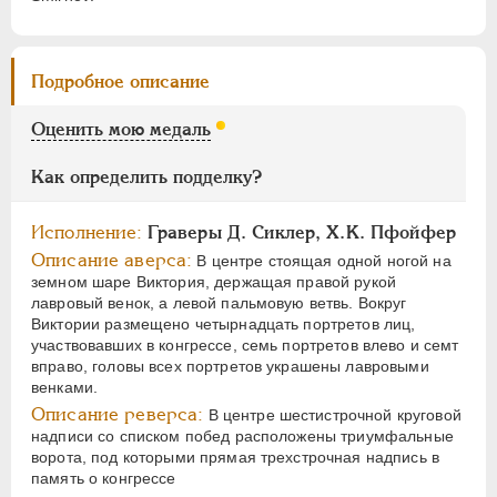
Цифры
1
2
Подробное описание
НИКОЛАЙ I
1826-1855
Оценить мою медаль
АЛЕКСАНДР II
1855-1881
Как определить подделку?
АЛЕКСАНДР III
1881-1894
НИКОЛАЙ II
1894-1917
Исполнение:
Граверы Д. Сиклер, X.K. Пфойфер
СЕРИИ МЕДАЛЕЙ
1600-1881
Описание аверса:
В центре стоящая одной ногой на
земном шаре Виктория, держащая правой рукой
лавровый венок, а левой пальмовую ветвь. Вокруг
Виктории размещено четырнадцать портретов лиц,
участвовавших в конгрессе, семь портретов влево и семт
вправо, головы всех портретов украшены лавровыми
венками.
Описание реверса:
В центре шестистрочной круговой
надписи со списком побед расположены триумфальные
ворота, под которыми прямая трехстрочная надпись в
память о конгрессе