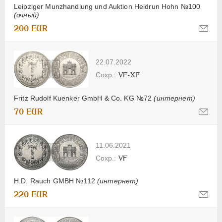
Leipziger Munzhandlung und Auktion Heidrun Hohn №100
(очный)
200 EUR
22.07.2022
VF-XF
Fritz Rudolf Kuenker GmbH & Co. KG №72
(интернет)
70 EUR
11.06.2021
VF
H.D. Rauch GMBH №112
(интернет)
220 EUR