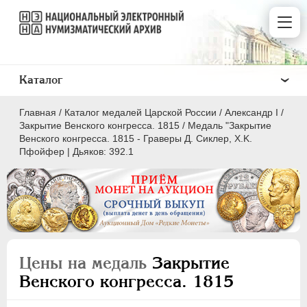
Каталог
Главная
/
Каталог медалей Царской России
/
Александр I
/
Закрытие Венского конгресса. 1815
/
Медаль "Закрытие
Венского конгресса. 1815 - Граверы Д. Сиклер, X.K.
Пфойфер | Дьяков: 392.1
ВСЕ
ПEТР I
1699-1725
ЕКАТЕРИНА I
1725-1727
ПЕТР II
1727-1729
Цены на медаль
Закрытие
АННА ИОАННОВНА
1730-1740
Венского конгресса. 1815
ИОАНН АНТОНОВИЧ
1740-1741