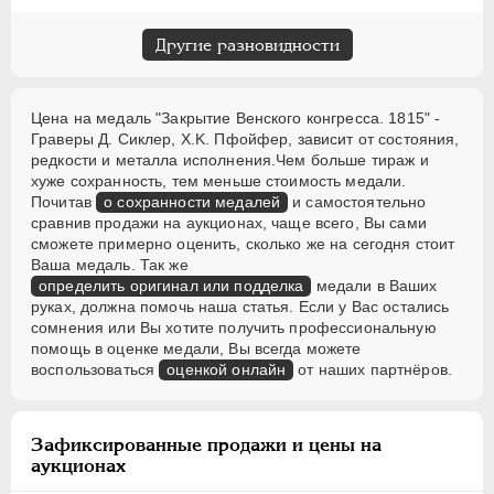
Другие разновидности
Цена на медаль "Закрытие Венского конгресса. 1815" -
Граверы Д. Сиклер, X.K. Пфойфер, зависит от состояния,
редкости и металла исполнения.Чем больше тираж и
хуже сохранность, тем меньше стоимость медали.
Почитав
о сохранности медалей
и самостоятельно
сравнив продажи на аукционах, чаще всего, Вы сами
сможете примерно оценить, сколько же на сегодня стоит
Ваша медаль. Так же
определить оригинал или подделка
медали в Ваших
руках, должна помочь наша статья. Если у Вас остались
сомнения или Вы хотите получить профессиональную
помощь в оценке медали, Вы всегда можете
воспользоваться
оценкой онлайн
от наших партнёров.
Зафиксированные продажи и цены на
аукционах