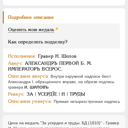
Цифры
1
2
Подробное описание
Оценить мою медаль
НИКОЛАЙ I
1826-1855
АЛЕКСАНДР II
1855-1881
Как определить подделку?
АЛЕКСАНДР III
1881-1894
НИКОЛАЙ II
1894-1917
Исполнение:
Гравер И. Шилов
СЕРИИ МЕДАЛЕЙ
1600-1881
Аверс:
АЛЕКСАНДРЪ ПЕРВОЙ Б. М.
ИМПЕРАТОРЪ ВСЕРОС.
Описание аверса:
Внутри окружной надписи бюст
Александра I, обращенного вправо, на обрезе подпись
гравера
И. ШИЛОВЪ
Реверс:
ЗА | УСЕРДÏЕ | И | ТРУДЫ
Описание реверса:
Прямая четырехстрочная надпись
Цена на медаль "За усердие и труды. БД (1810)" - Гравер