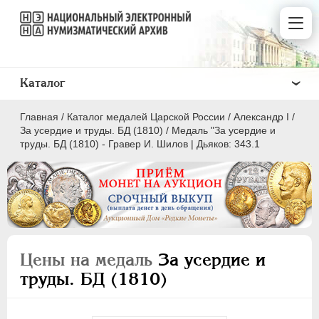
Каталог
Главная
/
Каталог медалей Царской России
/
Александр I
/
За усердие и труды. БД (1810)
/
Медаль "За усердие и
труды. БД (1810) - Гравер И. Шилов | Дьяков: 343.1
ВСЕ
ПEТР I
1699-1725
ЕКАТЕРИНА I
1725-1727
Цены на медаль
За усердие и
ПЕТР II
1727-1729
труды. БД (1810)
АННА ИОАННОВНА
1730-1740
ИОАНН АНТОНОВИЧ
1740-1741